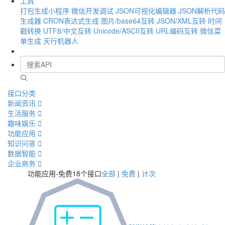
工具
打包生成小程序
微信开发调试
JSON可视化编辑器
JSON解析代码
生成器
CRON表达式生成
图片/base64互转
JSON/XML互转
时间
戳转换
UTF8/中文互转
Unicode/ASCII互转
URL编码互转
微信菜
单生成
天行机器人
接口分类
新闻资讯

生活服务

趣味娱乐

功能应用

知识问答

数据智能

企业商务

功能应用-免费
18个接口
全部
|
免费
|
计次