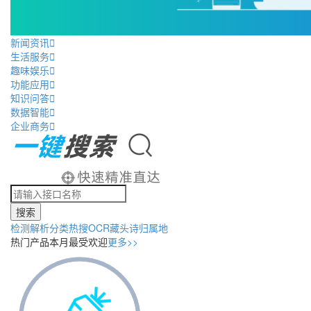
新闻资讯

生活服务

趣味娱乐

功能应用

知识问答

数据智能

企业商务

搜索
检测
解析
分类
热搜
OCR
藏头诗
归属地
热门产品
本月最受欢迎
更多>>