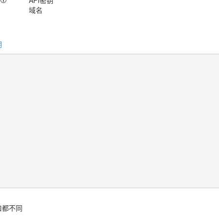
API密钥
域名
明
口都不同