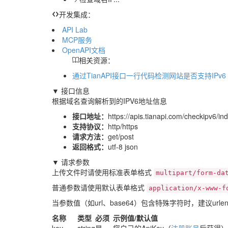
开发集成：
API Lab
MCP服务
OpenAPI文档
相关资源：
通过TianAPI接口一行代码检测网站是否支持IPv6
▼ 接口信息
根据域名查询解析到的IPV6地址信息
接口地址：
https://apis.tianapi.com/checkipv6/i
支持协议：
http/https
请求方法：
get/post
返回格式：
utf-8 json
▼ 请求参数
上传文件时请使用标准表单格式
multipart/form-da
普通参数请使用默认表单格式
application/x-www-f
当参数值（如url、base64）包含特殊字符时，建议urle
名称
类型
必须
示例值/默认值