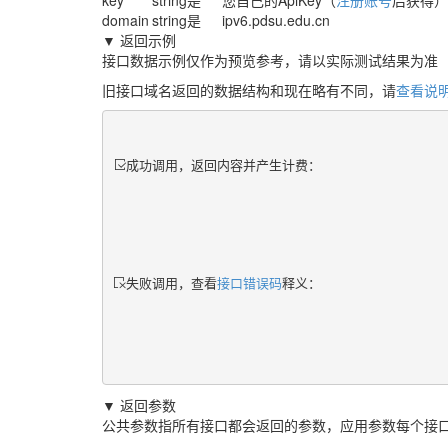
key
string
是
您自己的ApiKey（
注册账号
后获得）
domain
string
是
ipv6.pdsu.edu.cn
▼ 返回示例
接口数据示例仅作为预览参考，请以实际测试结果为准
旧接口域名返回的数据结构和现在略有不同，请
查看说
成功调用，返回内容并产生计费：
失败调用，查看
接口错误码
释义：
▼ 返回参数
公共参数指所有接口都会返回的参数，应用参数每个接