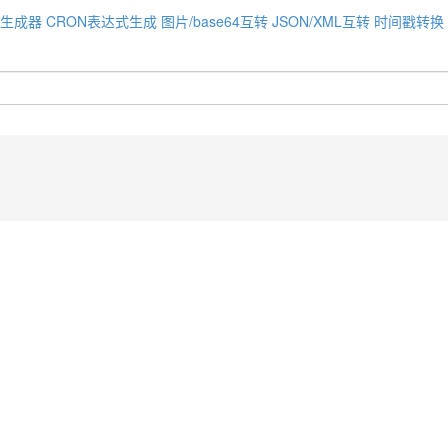
码生成器
CRON表达式生成
图片/base64互转
JSON/XML互转
时间戳转换