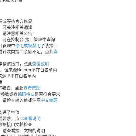
馈或等待官方修复
，可关注相关通知
，请注意相关公告
，可在控制台-接口管理中查询
口管理中
停用或被禁用
了该接口
或计次类接口余额不足，点此
查
申请该接口，点此
查看说明
，但来源Referer不在白名单内
来源IP不在白名单内
用
填写错误，点此
查看帮助
y参数或者
编码格式
是否符合要求
，请检查输入值或注意
中文编码
传递了空值
式要求，点此
查看说明
根据接口文档检查
，请查看接口文档的说明