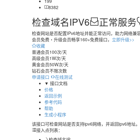
199
8382
检查域名IPV6
正常服务
检查网站是否配置IPv6地址并能正常访问，助力网络兼
会员免费・
升级会员畅享160+免费接口，
立即升级>>
收藏
普通会员
100次/天
高级会员
1W次/天
黄金会员
50W次/天
钻石会员
不限次数
申请接口
在线测试
▼ 接口文档
价格
返回示例
参考代码
帮助
生成小程序
该接口可检查网站是否支持ipv6网络，并返回ipv6地址。
接入点列表：
检查域名IP...