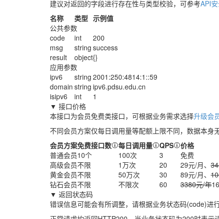
建议对返回的字段进行存在性与类型校验，可参考
API
名称
类型
示例值
公共参数
code
int
200
msg
string
success
result
object
{}
应用参数
ipv6
string
2001:250:4814:1::59
domain
string
ipv6.pdsu.edu.cn
isipv6
int
1
▼ 接口价格
本接口为会员免费类接口，可根据业务需求选择
升级会员
不同会员方案仅每日调用量等配额上限不同，数据本身
会员方案
免费接口数
每日调用量
QPS
价格
普通会员
10个
100次
3
免费
高级会员
不限
1万次
20
29元/月、
3
黄金会员
不限
50万次
30
89元/月、
1
钻石会员
不限
不限次
60
3380元/年
1
▼ 返回状态码
错误信息可能会有所调整，请根据业务状态码(code)进
正常请求均返回HTTP200，当业务状态码为200时表