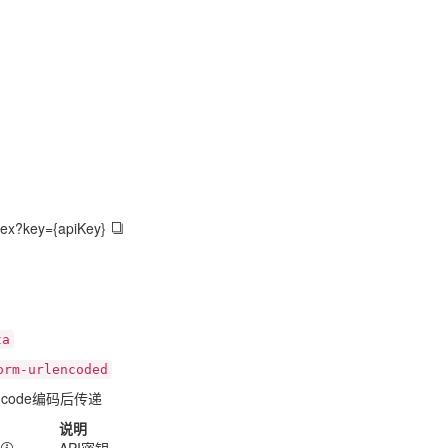
ndex?key={apiKey}
ta
orm-urlencoded
ncode编码后传递
说明