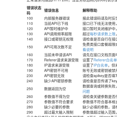
错误状态
错误信息
解释帮助
码
100
内部服务器错误
报此错误码请及时反
110
当前API已下线
接口已下线无法使用
120
API暂时维护中
接口暂时关闭维护中
130
API调用频率超限
超过
每秒请求数上限
140
接口或密钥无权限
请检查是否自行在接
免费类接口套餐超限
150
API可用次数不足
看说明
160
当前未申请该API
请先在接口文档页面
170
Referer请求来源受限
设置了
Referer白名单
180
IP请求来源受限
设置了
IP白名单
，但
190
API密钥不可用
账号无效或密钥被禁
230
API密钥无效
请检查apikey是否
240
缺少API密钥参数
请检查是否传递了ke
数据查询或转换失败
250
数据返回为空
问题
260
参数值不得为空
请检查关键参数是否
270
参数值不符合要求
参数值不符合基本格
280
缺少必要的参数
缺少必填的参数，请
290
超过最大输入限制
参数值超过输入范围