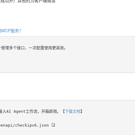
示成功外）其他的为客户端错误
MCP服务？
统一管理多个接口，一次配置使用更高效。
具或接入AI Agent工作流，开箱即用。【
下载文档
】
penapi/checkipv6.json