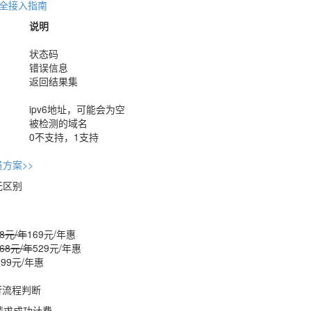
安全接入指南
说明
状态码
错误信息
返回结果集
ipv6地址，可能会为空
被检测的域名
0不支持，1支持
方案>>
无区别
48元/年
169元/年
惠
068元/年
529元/年
惠
699元/年
惠
行流程判断
示请求成功计费