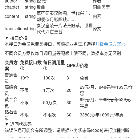
author
string
倪 瓒
作者
chapter
string
散曲
词曲类型
草茫茫秦汉陵阙，世代兴亡，
content
string
内容
却便似月影圆缺......
秦汉皇陵一片茫茫野草，世世
translation
string
译文
代代兴亡更替......
▼ 接口价格
本接口为会员免费类接口，可根据业务需求选择
升级会员方案>>
不同会员方案仅每日调用量等配额上限不同，数据本身无区别
会员方
免费接口数
每日调用量
QPS
价格
案
普通会
10个
100次
3
免费
员
高级会
29元/月、
348元/年
169元/年
不限
1万次
20
员
惠
黄金会
89元/月、
1068元/年
529元/
不限
50万次
30
员
年
惠
钻石会
不限
不限次
60
3380元/年
1699元/年
惠
员
▼ 返回状态码
错误信息可能会有所调整，请根据业务状态码(code)进行流程判断