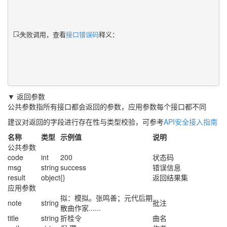
失败调用，查看
接口错误码
释义：
▼ 返回参数
公共参数指所有接口都会返回的参数，应用参数每个接口都不同
建议对返回的字段进行存在性与类型校验，可参考
API安全接入指南
名称
类型
示例值
说明
公共参数
code
int
200
状态码
msg
string
success
错误信息
result
object
{}
返回结果集
应用参数
拟：模拟。张鸣善；元代后期
note
string
批注
散曲作家......
title
string
折桂令
曲名