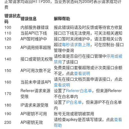
正常请求均返回HTTP200，当业务状态码为200时表示请求成功计
费
错误状态
错误信息
解释帮助
码
100
内部服务器错误
报此错误码请及时反馈或等待官方修复
110
当前API已下线
接口已下线无法使用，可关注相关通知
120
API暂时维护中
接口暂时关闭维护中，请注意相关公告
超过
每秒请求数上限
，可在控制台-接口
130
API调用频率超限
管理中查询
请检查是否自行在接口管理中
停用或被
140
接口或密钥无权限
禁用
了该接口
免费类接口套餐超限或计次类接口余额
150
API可用次数不足
不足，点此
查看说明
请先在接口文档页面申请该接口，点此
160
当前未申请该API
查看说明
Referer请求来源
设置了
Referer白名单
，但来源Referer
170
受限
不在白名单内
设置了
IP白名单
，但来源IP不在白名单
180
IP请求来源受限
内
190
API密钥不可用
账号无效或密钥被禁用
请检查apikey是否填写错误，点此
查看
230
API密钥无效
帮助