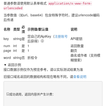
普通参数请使用默认表单格式
application/x-www-form-
urlencoded
当参数值（如url、base64）包含特殊字符时，建议urlencode编码
后传递
必
名称
类型
示例值/默认值
说明
须
您自己的ApiKey（
注册账号
key
string
是
API密钥
后获得）
num
int
是
1
返回数量
page
int
是
1
翻页
曲名或作者（支持模
word
string
否
折桂令
糊搜索）
▼ 返回示例
接口数据示例仅作为预览参考，请以实际测试结果为准
旧接口域名返回的数据结构和现在略有不同，请
查看说明
成功调用，返回内容并产生计费：