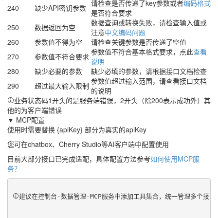
请检查是否传递了key参数或者
编码格式
240
缺少API密钥参数
是否符合要求
数据查询或转换失败，请检查输入值或
250
数据返回为空
注意
中文编码问题
260
参数值不得为空
请检查关键参数是否传递了空值
参数值不符合基本格式要求，点此
查看
270
参数值不符合要求
说明
280
缺少必要的参数
缺少必填的参数，请根据接口文档检查
参数值超过输入范围，请查看接口文档
290
超过最大输入限制
的说明
业务状态码1开头的是服务端错误，2开头（除200表示成功外）其
他的为客户端错误
▼ MCP配置
使用时需要替换 {apiKey} 部分为真实的apiKey
您可在chatbox、Cherry Studio等AI客户端中配置使用
目前大部分接口已完成适配，具体配置方法参考
如何使用MCP服
务？
建议在控制台-数据管理-MCP服务中添加工具集合，统一管理多个接