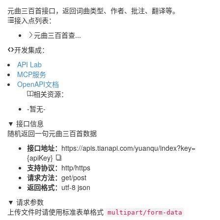
元曲三百首接口，返回词曲类型、作者、批注、翻译等。
接入点列表：
元曲三百首查...
开发集成：
API Lab
MCP服务
OpenAPI文档
相关资源：
-暂无-
▼ 接口信息
随机返回一句元曲三百首数据
接口地址：
https://apis.tianapi.com/yuanqu/index?key=
{apiKey}
支持协议：
http/https
请求方法：
get/post
返回格式：
utf-8 json
▼ 请求参数
上传文件时请使用标准表单格式
multipart/form-data