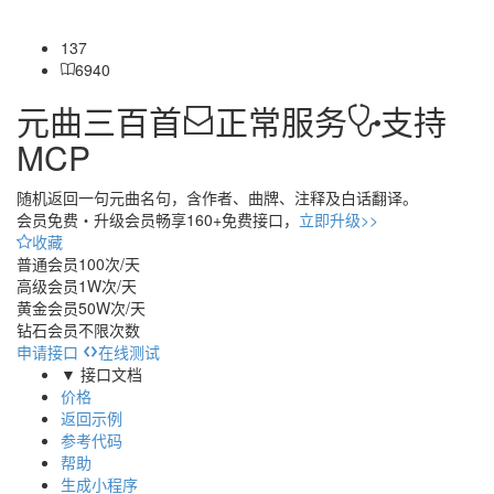
137
6940
元曲三百首
正常服务
支持
MCP
随机返回一句元曲名句，含作者、曲牌、注释及白话翻译。
会员免费・
升级会员畅享160+免费接口，
立即升级>>
收藏
普通会员
100次/天
高级会员
1W次/天
黄金会员
50W次/天
钻石会员
不限次数
申请接口
在线测试
▼ 接口文档
价格
返回示例
参考代码
帮助
生成小程序