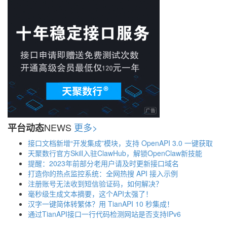
NEWS
更多>
平台动态
接口文档新增“开发集成”模块，支持 OpenAPI 3.0 一键获取
天聚数行官方Skill入驻ClawHub，解锁OpenClaw新技能
提醒：2023年前部分老用户请及时更新接口域名
打造你的热点监控系统：全网热搜 API 接入示例
注册账号无法收到短信验证码，如何解决？
毫秒级生成文本摘要，这个API太强了！
汉字一键简体转繁体？用 TianAPI 10 秒集成！
通过TianAPI接口一行代码检测网站是否支持IPv6