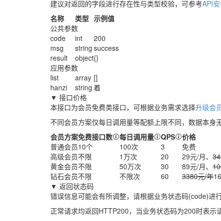
建议对返回的字段进行存在性与类型校验，可参考
API
名称
类型
示例值
公共参数
code
int
200
msg
string
success
result
object
{}
应用参数
list
array
[]
hanzi
string
着
▼ 接口价格
本接口为会员免费类接口，可根据业务需求选择
升级会员
不同会员方案仅每日调用量等配额上限不同，数据本身
会员方案
免费接口数
每日调用量
QPS
价格
普通会员
10个
100次
3
免费
高级会员
不限
1万次
20
29元/月、
3
黄金会员
不限
50万次
30
89元/月、
1
钻石会员
不限
不限次
60
3380元/年
1
▼ 返回状态码
错误信息可能会有所调整，请根据业务状态码(code)进
正常请求均返回HTTP200，当业务状态码为200时表