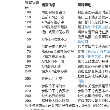
错误状态
错误信息
解释帮助
码
100
内部服务器错误
报此错误码请及时反
110
当前API已下线
接口已下线无法使用
120
API暂时维护中
接口暂时关闭维护中
130
API调用频率超限
超过
每秒请求数上限
140
接口或密钥无权限
请检查是否自行在接
免费类接口套餐超限
150
API可用次数不足
看说明
160
当前未申请该API
请先在接口文档页面
170
Referer请求来源受限
设置了
Referer白名单
180
IP请求来源受限
设置了
IP白名单
，但
190
API密钥不可用
账号无效或密钥被禁
230
API密钥无效
请检查apikey是否
240
缺少API密钥参数
请检查是否传递了ke
数据查询或转换失败
250
数据返回为空
问题
260
参数值不得为空
请检查关键参数是否
270
参数值不符合要求
参数值不符合基本格
280
缺少必要的参数
缺少必填的参数，请
290
超过最大输入限制
参数值超过输入范围
业务状态码1开头的是服务端错误，2开头（除200表