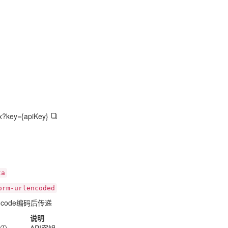
ex?key={apiKey}
ta
orm-urlencoded
ncode编码后传递
说明