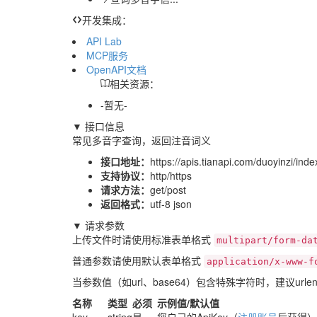
开发集成：
API Lab
MCP服务
OpenAPI文档
相关资源：
-暂无-
▼ 接口信息
常见多音字查询，返回注音词义
接口地址：
https://apis.tianapi.com/duoyinzi/ind
支持协议：
http/https
请求方法：
get/post
返回格式：
utf-8 json
▼ 请求参数
上传文件时请使用标准表单格式
multipart/form-da
普通参数请使用默认表单格式
application/x-www-f
当参数值（如url、base64）包含特殊字符时，建议urle
名称
类型
必须
示例值/默认值