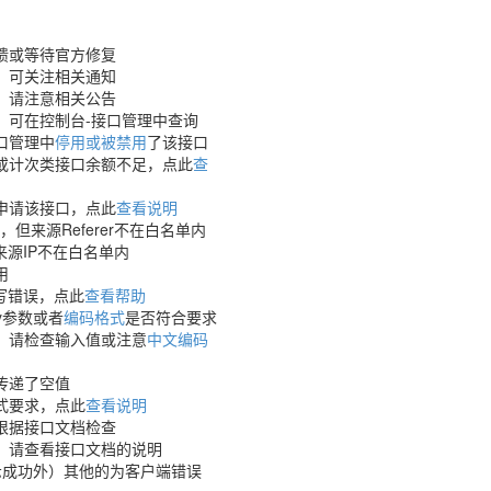
馈或等待官方修复
，可关注相关通知
，请注意相关公告
，可在控制台-接口管理中查询
口管理中
停用或被禁用
了该接口
或计次类接口余额不足，点此
查
申请该接口，点此
查看说明
，但来源Referer不在白名单内
来源IP不在白名单内
用
填写错误，点此
查看帮助
y参数或者
编码格式
是否符合要求
，请检查输入值或注意
中文编码
传递了空值
式要求，点此
查看说明
根据接口文档检查
，请查看接口文档的说明
示成功外）其他的为客户端错误