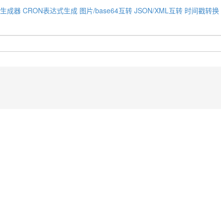
码生成器
CRON表达式生成
图片/base64互转
JSON/XML互转
时间戳转换