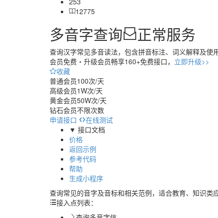
253
12775
多音字查询
正常服务
查询汉字常见多音读法，包含拼音标注、词义解释及使
会员免费・
升级会员畅享160+免费接口，
立即升级>>
收藏
普通会员
100次/天
高级会员
1W次/天
黄金会员
50W次/天
钻石会员
不限次数
申请接口
在线测试
▼ 接口文档
价格
返回示例
参考代码
帮助
生成小程序
查询常见的音字及音标和相关范例，适合教育、知识类
接入点列表：
查询多音字信...