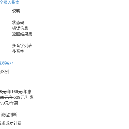
安全接入指南
说明
状态码
错误信息
返回结果集
多音字列表
多音字
方案>>
无区别
48元/年
169元/年
惠
068元/年
529元/年
惠
699元/年
惠
行流程判断
示请求成功计费