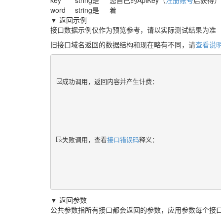
key
string
是
您自己的ApiKey（
注册账号
后获得）
word
string
是
着
▼ 返回示例
接口数据示例仅作为预览参考，请以实际测试结果为准
旧接口域名返回的数据结构和现在略有不同，请
查看说
成功调用，返回内容并产生计费：
失败调用，查看
接口错误码
释义：
▼ 返回参数
公共参数指所有接口都会返回的参数，应用参数每个接