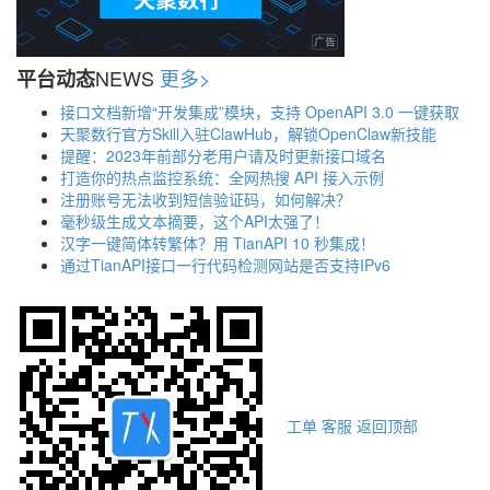
NEWS
更多>
平台动态
接口文档新增“开发集成”模块，支持 OpenAPI 3.0 一键获取
天聚数行官方Skill入驻ClawHub，解锁OpenClaw新技能
提醒：2023年前部分老用户请及时更新接口域名
打造你的热点监控系统：全网热搜 API 接入示例
注册账号无法收到短信验证码，如何解决？
毫秒级生成文本摘要，这个API太强了！
汉字一键简体转繁体？用 TianAPI 10 秒集成！
通过TianAPI接口一行代码检测网站是否支持IPv6
工单
客服
返回顶部