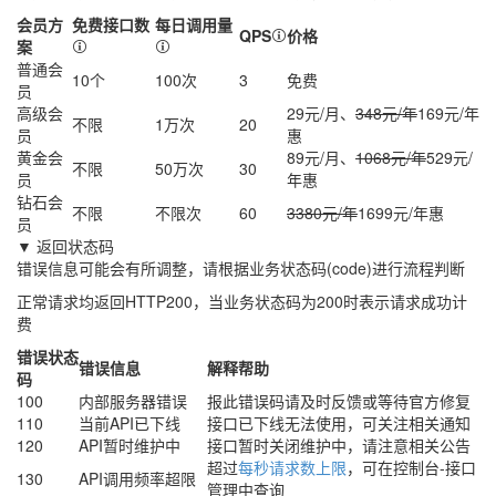
会员方
免费接口数
每日调用量
QPS
价格
案
普通会
10个
100次
3
免费
员
高级会
29元/月、
348元/年
169元/年
不限
1万次
20
员
惠
黄金会
89元/月、
1068元/年
529元/
不限
50万次
30
员
年
惠
钻石会
不限
不限次
60
3380元/年
1699元/年
惠
员
▼ 返回状态码
错误信息可能会有所调整，请根据业务状态码(code)进行流程判断
正常请求均返回HTTP200，当业务状态码为200时表示请求成功计
费
错误状态
错误信息
解释帮助
码
100
内部服务器错误
报此错误码请及时反馈或等待官方修复
110
当前API已下线
接口已下线无法使用，可关注相关通知
120
API暂时维护中
接口暂时关闭维护中，请注意相关公告
超过
每秒请求数上限
，可在控制台-接口
130
API调用频率超限
管理中查询