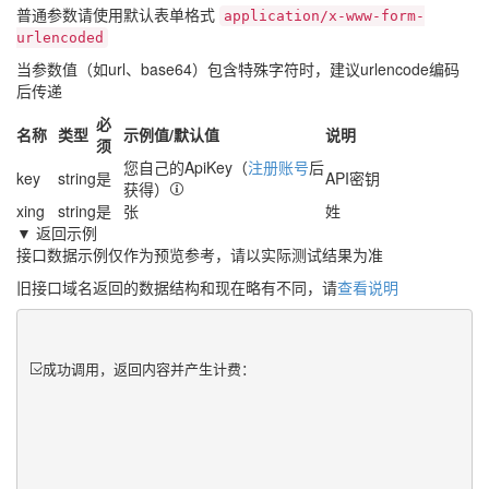
普通参数请使用默认表单格式
application/x-www-form-
urlencoded
当参数值（如url、base64）包含特殊字符时，建议urlencode编码
后传递
必
名称
类型
示例值/默认值
说明
须
您自己的ApiKey（
注册账号
后
key
string
是
API密钥
获得）
xing
string
是
张
姓
▼ 返回示例
接口数据示例仅作为预览参考，请以实际测试结果为准
旧接口域名返回的数据结构和现在略有不同，请
查看说明
成功调用，返回内容并产生计费：