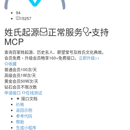
94
15257
姓氏起源
正常服务
支持
MCP
查询百家姓起源、历史名人、郡望堂号及姓氏文化典故。
会员免费・
升级会员畅享160+免费接口，
立即升级>>
收藏
普通会员
100次/天
高级会员
1W次/天
黄金会员
50W次/天
钻石会员
不限次数
申请接口
在线测试
▼ 接口文档
价格
返回示例
参考代码
帮助
生成小程序