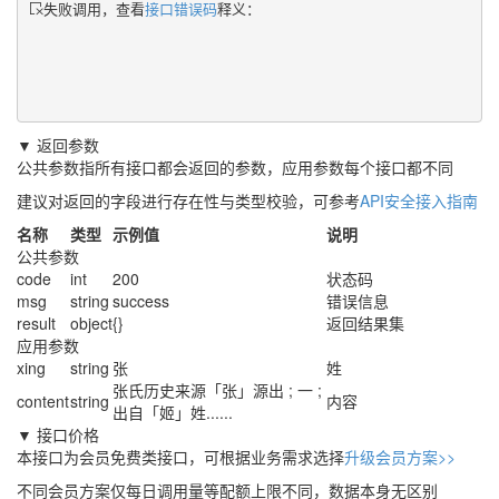
失败调用，查看
接口错误码
释义：
▼ 返回参数
公共参数指所有接口都会返回的参数，应用参数每个接口都不同
建议对返回的字段进行存在性与类型校验，可参考
API安全接入指南
名称
类型
示例值
说明
公共参数
code
int
200
状态码
msg
string
success
错误信息
result
object
{}
返回结果集
应用参数
xing
string
张
姓
张氏历史来源「张」源出 ; 一 ;
content
string
内容
出自「姬」姓......
▼ 接口价格
本接口为会员免费类接口，可根据业务需求选择
升级会员方案>>
不同会员方案仅每日调用量等配额上限不同，数据本身无区别