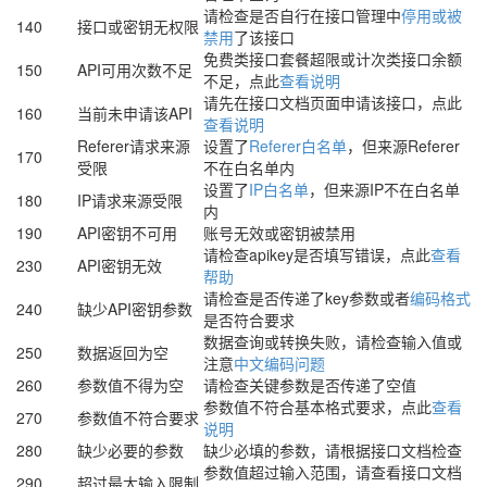
请检查是否自行在接口管理中
停用或被
140
接口或密钥无权限
禁用
了该接口
免费类接口套餐超限或计次类接口余额
150
API可用次数不足
不足，点此
查看说明
请先在接口文档页面申请该接口，点此
160
当前未申请该API
查看说明
Referer请求来源
设置了
Referer白名单
，但来源Referer
170
受限
不在白名单内
设置了
IP白名单
，但来源IP不在白名单
180
IP请求来源受限
内
190
API密钥不可用
账号无效或密钥被禁用
请检查apikey是否填写错误，点此
查看
230
API密钥无效
帮助
请检查是否传递了key参数或者
编码格式
240
缺少API密钥参数
是否符合要求
数据查询或转换失败，请检查输入值或
250
数据返回为空
注意
中文编码问题
260
参数值不得为空
请检查关键参数是否传递了空值
参数值不符合基本格式要求，点此
查看
270
参数值不符合要求
说明
280
缺少必要的参数
缺少必填的参数，请根据接口文档检查
参数值超过输入范围，请查看接口文档
290
超过最大输入限制