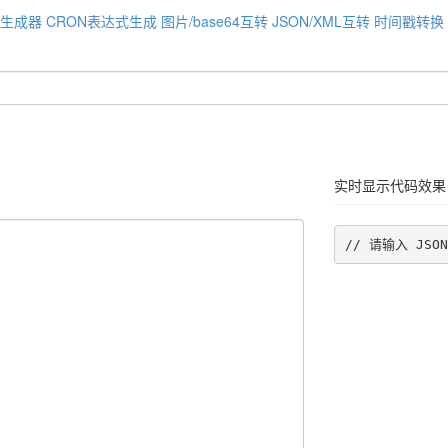
码生成器
CRON表达式生成
图片/base64互转
JSON/XML互转
时间戳转换
实时显示代码效果
// 请输入 JSON