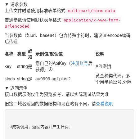
▼ 请求参数
上传文件时请使用标准表单格式
multipart/form-data
普通参数请使用默认表单格式
application/x-www-form-
urlencoded
当参数值（如url、base64）包含特殊字符时，建议urlencode编码
后传递
必
名称
类型
示例值/默认值
说明
须
您自己的ApiKey（
注册账号
后
key
string
是
API密钥
获得）
黄金种类代码，多
kinds
string
是
au9999,agTplusD
个用半角逗号,分隔
▼ 返回示例
接口数据示例仅作为预览参考，请以实际测试结果为准
旧接口域名返回的数据结构和现在略有不同，请
查看说明
成功调用，返回内容并产生计费：