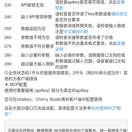
请检查apikey是否填写错误，点此
查看
230
API密钥无效
帮助
请检查是否传递了key参数或者
编码格式
240
缺少API密钥参数
是否符合要求
数据查询或转换失败，请检查输入值或
250
数据返回为空
注意
中文编码问题
260
参数值不得为空
请检查关键参数是否传递了空值
参数值不符合基本格式要求，点此
查看
270
参数值不符合要求
说明
280
缺少必要的参数
缺少必填的参数，请根据接口文档检查
参数值超过输入范围，请查看接口文档
290
超过最大输入限制
的说明
业务状态码1开头的是服务端错误，2开头（除200表示成功外）其
他的为客户端错误
▼ MCP配置
使用时需要替换 {apiKey} 部分为真实的apiKey
您可在chatbox、Cherry Studio等AI客户端中配置使用
目前大部分接口已完成适配，具体配置方法参考
如何使用MCP服
务？
建议在控制台-数据管理-MCP服务中添加工具集合，统一管理多个接