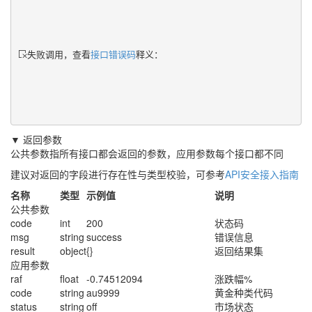
失败调用，查看
接口错误码
释义：
▼ 返回参数
公共参数指所有接口都会返回的参数，应用参数每个接口都不同
建议对返回的字段进行存在性与类型校验，可参考
API安全接入指南
名称
类型
示例值
说明
公共参数
code
int
200
状态码
msg
string
success
错误信息
result
object
{}
返回结果集
应用参数
raf
float
-0.74512094
涨跌幅%
code
string
au9999
黄金种类代码
status
string
off
市场状态