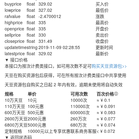
buyprice
float
329.02
买入价
lowprice
float
327.02
最低价
rafvalue
float
-2.4700012
涨跌
highprice
float
335
最高价
openprice
float
335
开盘价
sellprice
float
330
卖出价
closeprice
float
331.49
收盘价
updatetime
string
2019-11-09 02:28:55
更新时间
latestprice
float
329.02
最新价
▼ 接口价格
本接口为按次计费类接口，如可用次数不足可
购买天豆资源包>>
天豆在购买资源包后获得，可在所有按次计费类接口中共享使用
天豆资源包自购买之日起 2 年内有效，逾期未使用将自动失效
规格
单价
可用次数
百次价格
10万天豆
10元
10000次
≈ ¥ 0.1
110万天豆
100元
惠
110000次
≈ ¥ 0.091
600万天豆
500元
惠
600000次
≈ ¥ 0.083
2600万天豆
2000元
惠
260万次
≈ ¥ 0.077
6800万天豆
5000元
惠
680万次
≈ ¥ 0.074
定制规格
10000元以上
专享优惠
联系商务客服
< ¥ 0.072
▼ 返回状态码