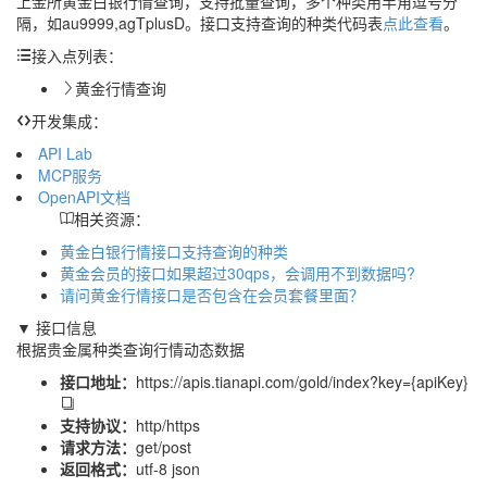
上金所黄金白银行情查询，支持批量查询，多个种类用半角逗号分
隔，如au9999,agTplusD。接口支持查询的种类代码表
点此查看
。
接入点列表：
黄金行情查询
开发集成：
API Lab
MCP服务
OpenAPI文档
相关资源：
黄金白银行情接口支持查询的种类
黄金会员的接口如果超过30qps，会调用不到数据吗?
请问黄金行情接口是否包含在会员套餐里面？
▼ 接口信息
根据贵金属种类查询行情动态数据
接口地址：
https://apis.tianapi.com/gold/index?key={apiKey}
支持协议：
http/https
请求方法：
get/post
返回格式：
utf-8 json