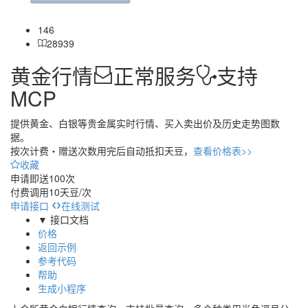
146
28939
黄金行情
正常服务
支持
MCP
提供黄金、白银等贵金属实时行情、买入卖出价及历史走势图数
据。
按次计费・
赠送次数用完后自动抵扣天豆，
查看价格表>>
收藏
申请即送
100次
付费调用
10天豆/次
申请接口
在线测试
▼ 接口文档
价格
返回示例
参考代码
帮助
生成小程序