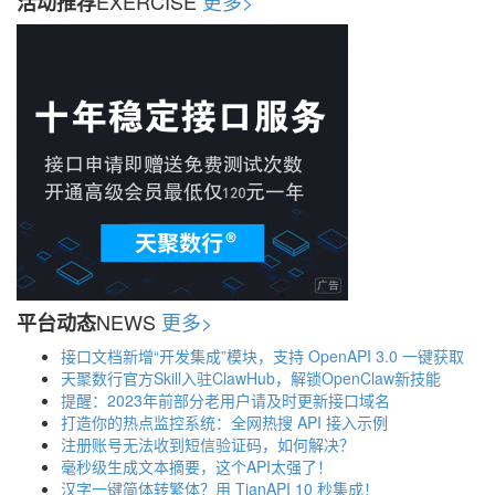
EXERCISE
更多>
活动推荐
NEWS
更多>
平台动态
接口文档新增“开发集成”模块，支持 OpenAPI 3.0 一键获取
天聚数行官方Skill入驻ClawHub，解锁OpenClaw新技能
提醒：2023年前部分老用户请及时更新接口域名
打造你的热点监控系统：全网热搜 API 接入示例
注册账号无法收到短信验证码，如何解决？
毫秒级生成文本摘要，这个API太强了！
汉字一键简体转繁体？用 TianAPI 10 秒集成！