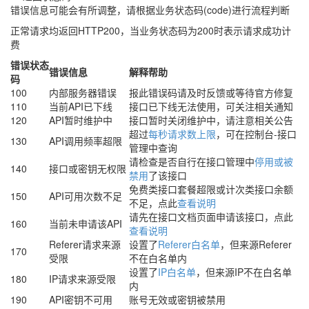
错误信息可能会有所调整，请根据业务状态码(code)进行流程判断
正常请求均返回HTTP200，当业务状态码为200时表示请求成功计
费
错误状态
错误信息
解释帮助
码
100
内部服务器错误
报此错误码请及时反馈或等待官方修复
110
当前API已下线
接口已下线无法使用，可关注相关通知
120
API暂时维护中
接口暂时关闭维护中，请注意相关公告
超过
每秒请求数上限
，可在控制台-接口
130
API调用频率超限
管理中查询
请检查是否自行在接口管理中
停用或被
140
接口或密钥无权限
禁用
了该接口
免费类接口套餐超限或计次类接口余额
150
API可用次数不足
不足，点此
查看说明
请先在接口文档页面申请该接口，点此
160
当前未申请该API
查看说明
Referer请求来源
设置了
Referer白名单
，但来源Referer
170
受限
不在白名单内
设置了
IP白名单
，但来源IP不在白名单
180
IP请求来源受限
内
190
API密钥不可用
账号无效或密钥被禁用