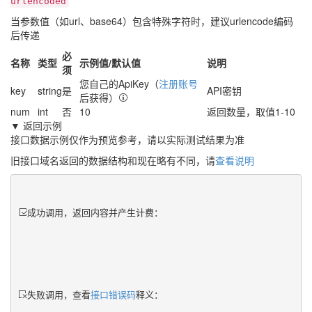
urlencoded
当参数值（如url、base64）包含特殊字符时，建议urlencode编码
后传递
必
名称
类型
示例值/默认值
说明
须
您自己的ApiKey（
注册账号
key
string
是
API密钥
后获得）
num
int
否
10
返回数量，取值1-10
▼ 返回示例
接口数据示例仅作为预览参考，请以实际测试结果为准
旧接口域名返回的数据结构和现在略有不同，请
查看说明
成功调用，返回内容并产生计费：
失败调用，查看
接口错误码
释义：