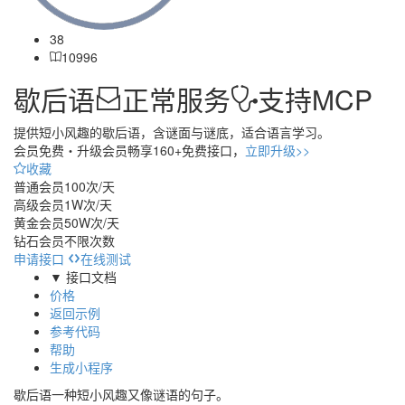
38
10996
歇后语
正常服务
支持MCP
提供短小风趣的歇后语，含谜面与谜底，适合语言学习。
会员免费・
升级会员畅享160+免费接口，
立即升级>>
收藏
普通会员
100次/天
高级会员
1W次/天
黄金会员
50W次/天
钻石会员
不限次数
申请接口
在线测试
▼ 接口文档
价格
返回示例
参考代码
帮助
生成小程序
歇后语一种短小风趣又像谜语的句子。