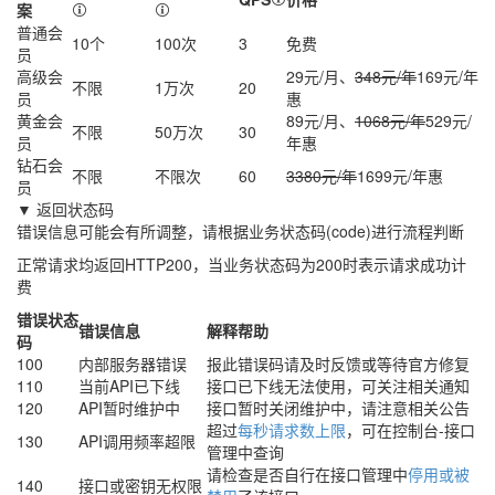
案
普通会
10个
100次
3
免费
员
高级会
29元/月、
348元/年
169元/年
不限
1万次
20
员
惠
黄金会
89元/月、
1068元/年
529元/
不限
50万次
30
员
年
惠
钻石会
不限
不限次
60
3380元/年
1699元/年
惠
员
▼ 返回状态码
错误信息可能会有所调整，请根据业务状态码(code)进行流程判断
正常请求均返回HTTP200，当业务状态码为200时表示请求成功计
费
错误状态
错误信息
解释帮助
码
100
内部服务器错误
报此错误码请及时反馈或等待官方修复
110
当前API已下线
接口已下线无法使用，可关注相关通知
120
API暂时维护中
接口暂时关闭维护中，请注意相关公告
超过
每秒请求数上限
，可在控制台-接口
130
API调用频率超限
管理中查询
请检查是否自行在接口管理中
停用或被
140
接口或密钥无权限