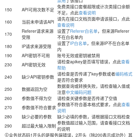
禁用
了该接口
免费类接口套餐超限或计次类接口余额
150
API可用次数不足
不足，点此
查看说明
请先在接口文档页面申请该接口，点此
160
当前未申请该API
查看说明
Referer请求来源
设置了
Referer白名单
，但来源Referer
170
受限
不在白名单内
设置了
IP白名单
，但来源IP不在白名单
180
IP请求来源受限
内
190
API密钥不可用
账号无效或密钥被禁用
请检查apikey是否填写错误，点此
查看
230
API密钥无效
帮助
请检查是否传递了key参数或者
编码格式
240
缺少API密钥参数
是否符合要求
数据查询或转换失败，请检查输入值或
250
数据返回为空
注意
中文编码问题
260
参数值不得为空
请检查关键参数是否传递了空值
参数值不符合基本格式要求，点此
查看
270
参数值不符合要求
说明
280
缺少必要的参数
缺少必填的参数，请根据接口文档检查
参数值超过输入范围，请查看接口文档
290
超过最大输入限制
的说明
业务状态码1开头的是服务端错误，2开头（除200表示成功外）其