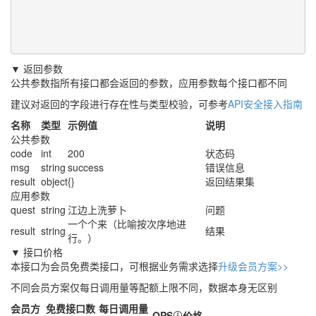
▼ 返回参数
公共参数指所有接口都会返回的参数，应用参数每个接口都不同
建议对返回的字段进行存在性与类型校验，可参考
API安全接入指南
名称
类型
示例值
说明
公共参数
code
int
200
状态码
msg
string
success
错误信息
result
object
{}
返回结果集
应用参数
quest
string
江边上洗萝卜
问题
一个个来（比喻按次序地进
result
string
结果
行。）
▼ 接口价格
本接口为会员免费类接口，可根据业务需求选择
升级会员方案>>
不同会员方案仅每日调用量等配额上限不同，数据本身无区别
会员方
免费接口数
每日调用量
QPS
价格