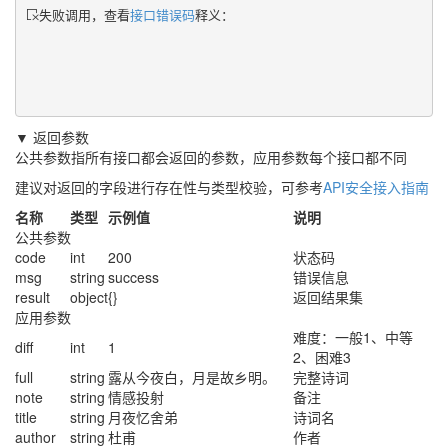
失败调用，查看
接口错误码
释义：
▼ 返回参数
公共参数指所有接口都会返回的参数，应用参数每个接口都不同
建议对返回的字段进行存在性与类型校验，可参考
API安全接入指南
名称
类型
示例值
说明
公共参数
code
int
200
状态码
msg
string
success
错误信息
result
object
{}
返回结果集
应用参数
难度：一般1、中等
diff
int
1
2、困难3
full
string
露从今夜白，月是故乡明。
完整诗词
note
string
情感投射
备注
title
string
月夜忆舍弟
诗词名
author
string
杜甫
作者