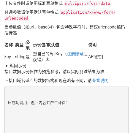
上传文件时请使用标准表单格式
multipart/form-data
普通参数请使用默认表单格式
application/x-www-form-
urlencoded
当参数值（如url、base64）包含特殊字符时，建议urlencode编码
后传递
必
名称
类型
示例值/默认值
说明
须
您自己的ApiKey（
注册账号
后
key
string
是
API密钥
获得）
▼ 返回示例
接口数据示例仅作为预览参考，请以实际测试结果为准
旧接口域名返回的数据结构和现在略有不同，请
查看说明
成功调用，返回内容并产生计费：