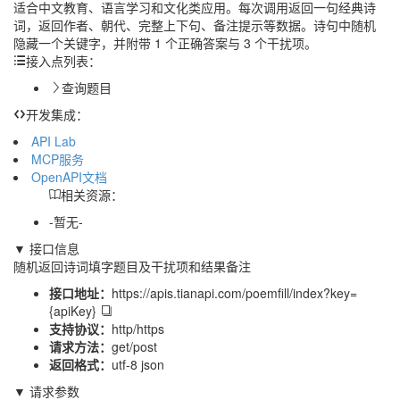
适合中文教育、语言学习和文化类应用。每次调用返回一句经典诗
词，返回作者、朝代、完整上下句、备注提示等数据。诗句中随机
隐藏一个关键字，并附带 1 个正确答案与 3 个干扰项。
接入点列表：
查询题目
开发集成：
API Lab
MCP服务
OpenAPI文档
相关资源：
-暂无-
▼ 接口信息
随机返回诗词填字题目及干扰项和结果备注
接口地址：
https://apis.tianapi.com/poemfill/index?key=
{apiKey}
支持协议：
http/https
请求方法：
get/post
返回格式：
utf-8 json
▼ 请求参数