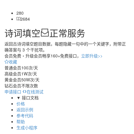
280
2684
诗词填空
正常服务
返回古诗词填空题目数据，每题隐藏一句中的一个关键字，附带正
确答案与 3 个干扰项。
会员免费・
升级会员畅享160+免费接口，
立即升级>>
收藏
普通会员
100次/天
高级会员
1W次/天
黄金会员
50W次/天
钻石会员
不限次数
申请接口
在线测试
▼ 接口文档
价格
返回示例
参考代码
帮助
生成小程序