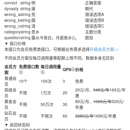
correct
string
明
正确答案
dynasty
string
唐
朝代
wrong_a
string
亮
错误选项A
wrong_b
string
圆
错误选项B
wrong_c
string
清
错误选项C
category
string
思乡
主题分类
question
string
露从今夜白，月是故乡()。
题目
▼ 接口价格
本接口为会员免费类接口，可根据业务需求选择
升级会员方案>>
不同会员方案仅每日调用量等配额上限不同，数据本身无区别
会员方
免费接口数
每日调用量
QPS
价格
案
普通会
10个
100次
3
免费
员
高级会
29元/月、
348元/年
169元/年
不限
1万次
20
员
惠
黄金会
89元/月、
1068元/年
529元/
不限
50万次
30
员
年
惠
钻石会
不限
不限次
60
3380元/年
1699元/年
惠
员
▼ 返回状态码