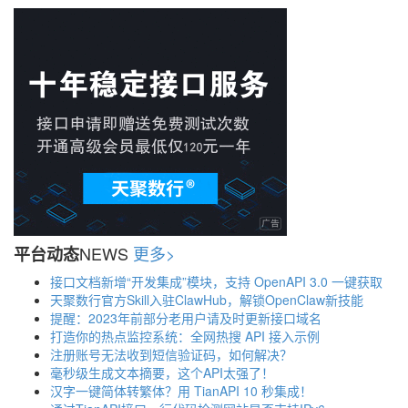
NEWS
更多>
平台动态
接口文档新增“开发集成”模块，支持 OpenAPI 3.0 一键获取
天聚数行官方Skill入驻ClawHub，解锁OpenClaw新技能
提醒：2023年前部分老用户请及时更新接口域名
打造你的热点监控系统：全网热搜 API 接入示例
注册账号无法收到短信验证码，如何解决？
毫秒级生成文本摘要，这个API太强了！
汉字一键简体转繁体？用 TianAPI 10 秒集成！