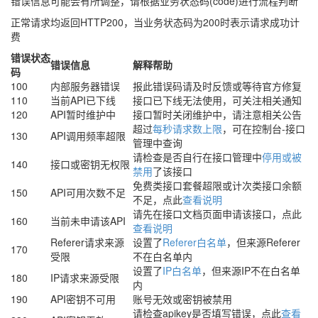
错误信息可能会有所调整，请根据业务状态码(code)进行流程判断
正常请求均返回HTTP200，当业务状态码为200时表示请求成功计
费
错误状态
错误信息
解释帮助
码
100
内部服务器错误
报此错误码请及时反馈或等待官方修复
110
当前API已下线
接口已下线无法使用，可关注相关通知
120
API暂时维护中
接口暂时关闭维护中，请注意相关公告
超过
每秒请求数上限
，可在控制台-接口
130
API调用频率超限
管理中查询
请检查是否自行在接口管理中
停用或被
140
接口或密钥无权限
禁用
了该接口
免费类接口套餐超限或计次类接口余额
150
API可用次数不足
不足，点此
查看说明
请先在接口文档页面申请该接口，点此
160
当前未申请该API
查看说明
Referer请求来源
设置了
Referer白名单
，但来源Referer
170
受限
不在白名单内
设置了
IP白名单
，但来源IP不在白名单
180
IP请求来源受限
内
190
API密钥不可用
账号无效或密钥被禁用
请检查apikey是否填写错误，点此
查看