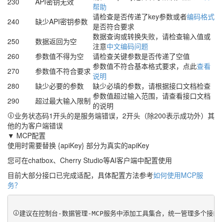
230
API密钥无效
帮助
请检查是否传递了key参数或者
编码格式
240
缺少API密钥参数
是否符合要求
数据查询或转换失败，请检查输入值或
250
数据返回为空
注意
中文编码问题
260
参数值不得为空
请检查关键参数是否传递了空值
参数值不符合基本格式要求，点此
查看
270
参数值不符合要求
说明
280
缺少必要的参数
缺少必填的参数，请根据接口文档检查
参数值超过输入范围，请查看接口文档
290
超过最大输入限制
的说明
业务状态码1开头的是服务端错误，2开头（除200表示成功外）其
他的为客户端错误
▼ MCP配置
使用时需要替换 {apiKey} 部分为真实的apiKey
您可在chatbox、Cherry Studio等AI客户端中配置使用
目前大部分接口已完成适配，具体配置方法参考
如何使用MCP服
务？
建议在控制台-数据管理-MCP服务中添加工具集合，统一管理多个接