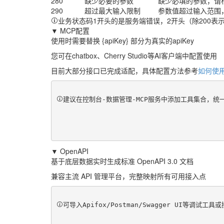
280
缺少必要的参数
缺少必填的参数，请
290
超过最大输入限制
参数值超过输入范围
业务状态码1开头的是服务端错误，2开头（除200表
▼ MCP配置
使用时需要替换 {apiKey} 部分为真实的apiKey
您可在chatbox、Cherry Studio等AI客户端中配置使用
目前大部分接口已完成适配，具体配置方法参考
如何使用
建议在控制台-数据管理-MCP服务中添加工具集合，
▼ OpenAPI
基于底层数据实时生成标准 OpenAPI 3.0 文档
兼容主流 API 管理平台，完整映射所有可用接入点
可导入Apifox/Postman/Swagger UI等调试工