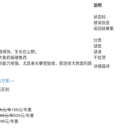
说明
状态码
错误信息
返回结果集
分类
谜底
跑得快，生长在山野。
谜语
大象奶娟珊鲁西
干扰项
跃能力很强，尤其善长攀登陡坡，那连续大跨度的跳
详细描述
方案>>
无区别
48元/年
169元/年
惠
068元/年
529元/年
惠
699元/年
惠