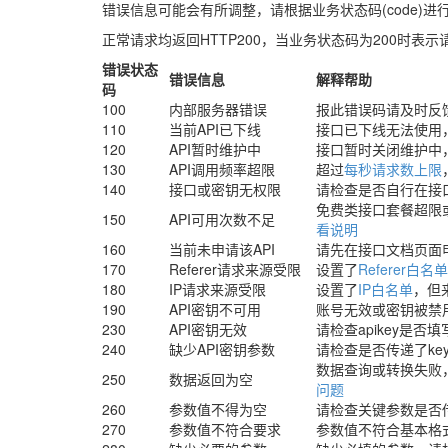
错误信息可能会有所调整，请根据业务状态码(code)进
正常请求均返回HTTP200，当业务状态码为200时表
错误状态
错误信息
解释帮助
码
100
内部服务器错误
报此错误码请及时反
110
当前API已下线
接口已下线无法使用
120
API暂时维护中
接口暂时关闭维护中
130
API调用频率超限
超过
每秒请求数上限
140
接口或密钥无权限
请检查是否自行在接
免费类接口套餐超限
150
API可用次数不足
看说明
160
当前未申请该API
请先在接口文档页面
170
Referer请求来源受限
设置了
Referer白名单
180
IP请求来源受限
设置了
IP白名单
，但
190
API密钥不可用
账号无效或密钥被禁
230
API密钥无效
请检查apikey是否
240
缺少API密钥参数
请检查是否传递了ke
数据查询或转换失败
250
数据返回为空
问题
260
参数值不得为空
请检查关键参数是否
270
参数值不符合要求
参数值不符合基本格