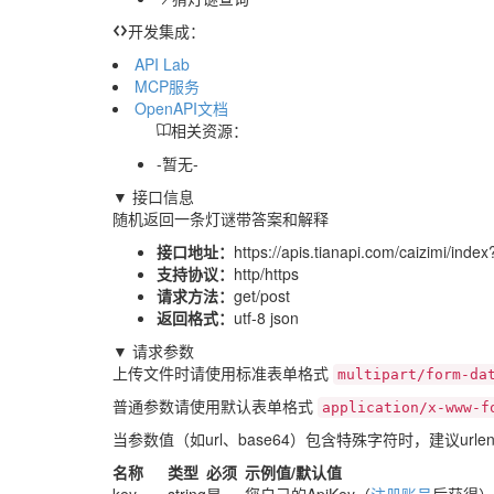
开发集成：
API Lab
MCP服务
OpenAPI文档
相关资源：
-暂无-
▼ 接口信息
随机返回一条灯谜带答案和解释
接口地址：
https://apis.tianapi.com/caizimi/inde
支持协议：
http/https
请求方法：
get/post
返回格式：
utf-8 json
▼ 请求参数
上传文件时请使用标准表单格式
multipart/form-da
普通参数请使用默认表单格式
application/x-www-f
当参数值（如url、base64）包含特殊字符时，建议urle
名称
类型
必须
示例值/默认值