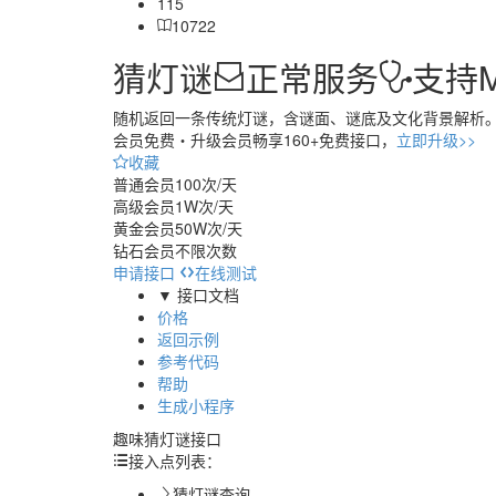
115
10722
猜灯谜
正常服务
支持
随机返回一条传统灯谜，含谜面、谜底及文化背景解析
会员免费・
升级会员畅享160+免费接口，
立即升级>>
收藏
普通会员
100次/天
高级会员
1W次/天
黄金会员
50W次/天
钻石会员
不限次数
申请接口
在线测试
▼ 接口文档
价格
返回示例
参考代码
帮助
生成小程序
趣味猜灯谜接口
接入点列表：
猜灯谜查询