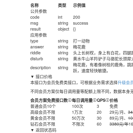
名称
类型
示例值
公共参数
code
int
200
msg
string
success
result
object
{}
应用参数
type
string
打一动物
answer
string
梅花鹿
riddle
string
头上长树杈，身上有白花，四腿
disturb
string
黄水牛山羊羚驴子马骆驼长颈犀
梅花鹿，有着像树枝的鹿角，跳
description
string
跃，速度轻快敏捷。
▼ 接口价格
本接口为会员免费类接口，可根据业务需求选择
升级会员
不同会员方案仅每日调用量等配额上限不同，数据本身
会员方案
免费接口数
每日调用量
QPS
价格
普通会员
10个
100次
3
免费
高级会员
不限
1万次
20
29元/月、
3
黄金会员
不限
50万次
30
89元/月、
1
钻石会员
不限
不限次
60
3380元/年
1
▼ 返回状态码