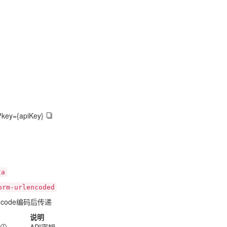
x?key={apiKey}
ta
orm-urlencoded
ncode编码后传递
说明