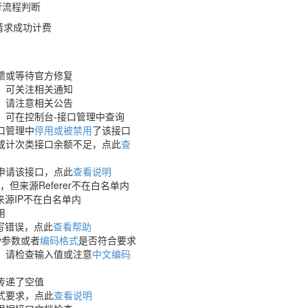
行流程判断
示请求成功计费
馈或等待官方修复
，可关注相关通知
，请注意相关公告
，可在控制台-接口管理中查询
口管理中
停用或被禁用
了该接口
或计次类接口余额不足，点此
查
申请该接口，点此
查看说明
，但来源Referer不在白名单内
来源IP不在白名单内
用
填写错误，点此
查看帮助
y参数或者
编码格式
是否符合要求
，请检查输入值或注意
中文编码
传递了空值
式要求，点此
查看说明