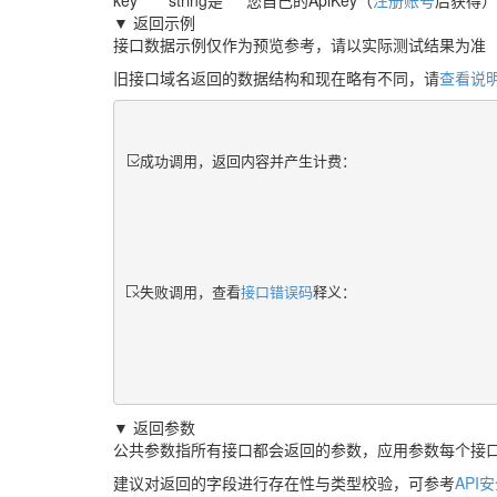
key
string
是
您自己的ApiKey（
注册账号
后获得）
▼ 返回示例
接口数据示例仅作为预览参考，请以实际测试结果为准
旧接口域名返回的数据结构和现在略有不同，请
查看说
成功调用，返回内容并产生计费：
失败调用，查看
接口错误码
释义：
▼ 返回参数
公共参数指所有接口都会返回的参数，应用参数每个接
建议对返回的字段进行存在性与类型校验，可参考
API