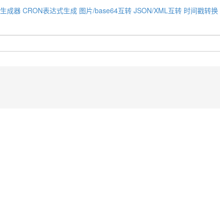
码生成器
CRON表达式生成
图片/base64互转
JSON/XML互转
时间戳转换