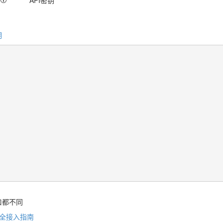
API密钥
明
口都不同
安全接入指南