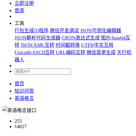
立即注册
登录
工具
打包生成小程序
微信开发调试
JSON可视化编辑器
JSON解析代码生成器
CRON表达式生成
图片/base64互
转
JSON/XML互转
时间戳转换
UTF8/中文互转
Unicode/ASCII互转
URL编码互转
微信菜单生成
天行机
器人
首页
知识问答
英语格言
255
14027