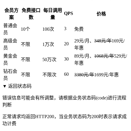
会员方
免费接口
每日调用
QPS
价格
案
数
量
普通会
3
10个
100次
免费
员
高级会
29元/月、
348元/年
169元/
20
不限
1万次
员
年
惠
黄金会
89元/月、
1068元/年
529元/
30
不限
50万次
员
年
惠
钻石会
60
不限
不限次
3380元/年
1699元/年
惠
员
▼ 返回状态码
错误信息可能会有所调整，请根据业务状态码(code)进行流程
判断
正常请求均返回HTTP200，当业务状态码为200时表示请求成
功计费