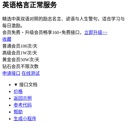
英语格言
正常服务
精选中英双语对照的励志名言、谚语与人生警句，适合学习与
每日激励。
会员免费・
升级会员畅享160+免费接口，
立即升级>>
收藏
普通会员
100次/天
高级会员
1W次/天
黄金会员
50W次/天
钻石会员
不限次数
申请接口
在线测试
▼ 接口文档
价格
返回示例
参考代码
帮助
生成小程序