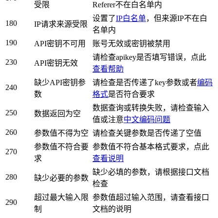
受限
Referer不在白名单内
设置了
IP白名单
，但来源IP不在白
180
IP请求来源受限
名单内
190
API密钥不可用
账号无效或密钥被禁用
请检查apikey是否填写错误，点此
230
API密钥无效
查看帮助
缺少API密钥参
请检查是否传递了key参数或者
编码
240
数
格式
是否符合要求
数据查询或转换失败，请检查输入
250
数据返回为空
值或注意
中文编码问题
260
参数值不得为空
请检查关键参数是否传递了空值
参数值不符合要
参数值不符合基本格式要求，点此
270
求
查看说明
缺少必填的参数，请根据接口文档
280
缺少必要的参数
检查
超过最大输入限
参数值超过输入范围，请查看接口
290
制
文档的说明