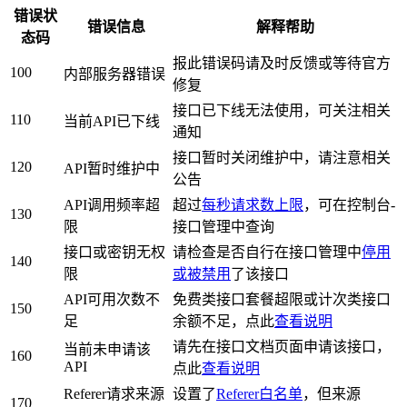
错误状
错误信息
解释帮助
态码
报此错误码请及时反馈或等待官方
100
内部服务器错误
修复
接口已下线无法使用，可关注相关
110
当前API已下线
通知
接口暂时关闭维护中，请注意相关
120
API暂时维护中
公告
API调用频率超
超过
每秒请求数上限
，可在控制台-
130
限
接口管理中查询
接口或密钥无权
请检查是否自行在接口管理中
停用
140
限
或被禁用
了该接口
API可用次数不
免费类接口套餐超限或计次类接口
150
足
余额不足，点此
查看说明
请先在接口文档页面申请该接口，
当前未申请该
160
API
点此
查看说明
Referer请求来源
设置了
Referer白名单
，但来源
170