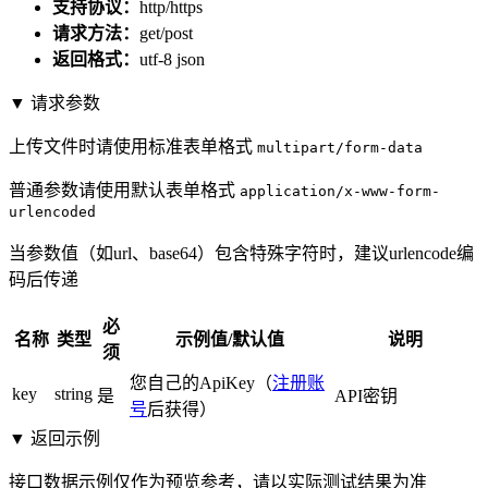
支持协议：
http/https
请求方法：
get/post
返回格式：
utf-8 json
▼ 请求参数
上传文件时请使用标准表单格式
multipart/form-data
普通参数请使用默认表单格式
application/x-www-form-
urlencoded
当参数值（如url、base64）包含特殊字符时，建议urlencode编
码后传递
必
名称
类型
示例值/默认值
说明
须
您自己的ApiKey（
注册账
key
string
是
API密钥
号
后获得）
▼ 返回示例
接口数据示例仅作为预览参考，请以实际测试结果为准