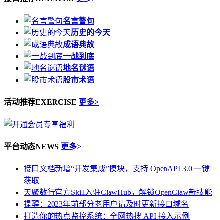
名言警句
历史的今天
成语典故
一战到底
地名谜语
股市术语
活动推荐
EXERCISE
更多>
平台动态
NEWS
更多>
接口文档新增“开发集成”模块，支持 OpenAPI 3.0 一键
获取
天聚数行官方Skill入驻ClawHub，解锁OpenClaw新技能
提醒：2023年前部分老用户请及时更新接口域名
打造你的热点监控系统：全网热搜 API 接入示例