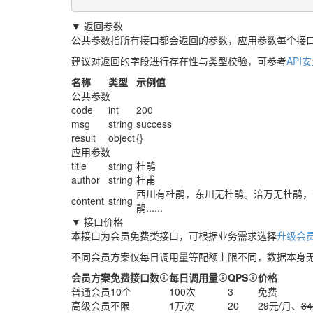
▼ 返回参数
公共参数指所有接口都会返回的参数，应用参数每个接
建议对返回的字段进行存在性与类型校验，可参考
API
名称
类型
示例值
公共参数
code
int
200
msg
string
success
result
object
{}
应用参数
title
string
杜鹃
author
string
杜甫
西川有杜鹃，东川无杜鹃。涪万无杜鹃，
content
string
鹃......
▼ 接口价格
本接口为会员免费类接口，可根据业务需求选择
升级会员
不同会员方案仅每日调用量等配额上限不同，数据本身
会员方案
免费接口数
每日调用量
QPS
价格
普通会员
10个
100次
3
免费
高级会员
不限
1万次
20
29元/月、
3