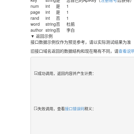
key
string
是
您自己的ApiKey（
注册账号
后获得）
num
int
是
1
page
int
是
1
rand
int
否
1
word
string
否
杜鹃
author
string
否
李白
▼ 返回示例
接口数据示例仅作为预览参考，请以实际测试结果为准
旧接口域名返回的数据结构和现在略有不同，请
查看说
成功调用，返回内容并产生计费：
失败调用，查看
接口错误码
释义：