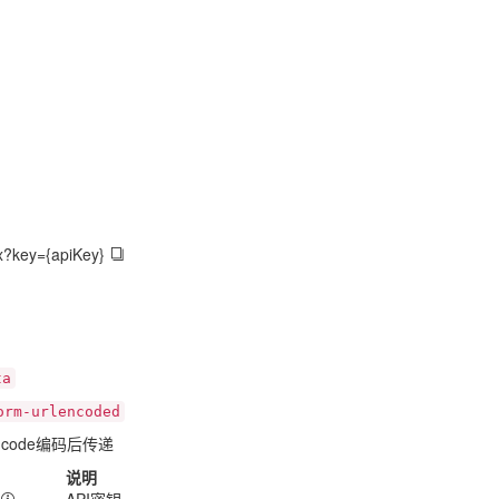
ex?key={apiKey}
ta
orm-urlencoded
ncode编码后传递
说明