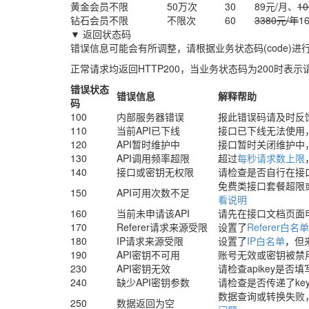
黄金会员
不限
50万次
30
89元/月、
1
钻石会员
不限
不限次
60
3380元/年
1
▼ 返回状态码
错误信息可能会有所调整，请根据业务状态码(code)进
正常请求均返回HTTP200，当业务状态码为200时表
错误状态
错误信息
解释帮助
码
100
内部服务器错误
报此错误码请及时反
110
当前API已下线
接口已下线无法使用
120
API暂时维护中
接口暂时关闭维护中
130
API调用频率超限
超过
每秒请求数上限
140
接口或密钥无权限
请检查是否自行在接
免费类接口套餐超限
150
API可用次数不足
看说明
160
当前未申请该API
请先在接口文档页面
170
Referer请求来源受限
设置了
Referer白名单
180
IP请求来源受限
设置了
IP白名单
，但
190
API密钥不可用
账号无效或密钥被禁
230
API密钥无效
请检查apikey是否
240
缺少API密钥参数
请检查是否传递了ke
数据查询或转换失败
250
数据返回为空