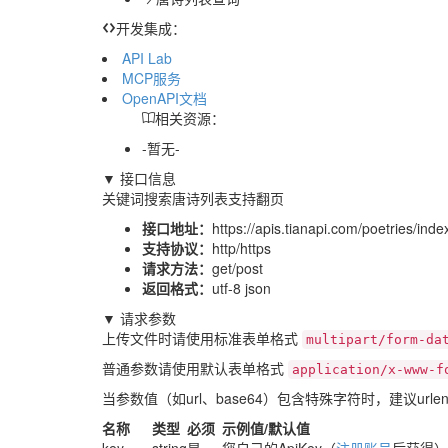
开发集成：
API Lab
MCP服务
OpenAPI文档
相关资源：
-暂无-
▼ 接口信息
关键词搜索唐诗列表支持翻页
接口地址：
https://apis.tianapi.com/poetries/ind
支持协议：
http/https
请求方法：
get/post
返回格式：
utf-8 json
▼ 请求参数
上传文件时请使用标准表单格式
multipart/form-da
普通参数请使用默认表单格式
application/x-www-f
当参数值（如url、base64）包含特殊字符时，建议urle
名称
类型
必须
示例值/默认值