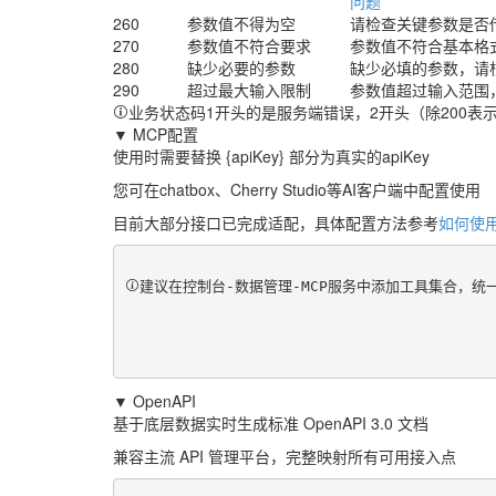
问题
260
参数值不得为空
请检查关键参数是否
270
参数值不符合要求
参数值不符合基本格
280
缺少必要的参数
缺少必填的参数，请
290
超过最大输入限制
参数值超过输入范围
业务状态码1开头的是服务端错误，2开头（除200表
▼ MCP配置
使用时需要替换 {apiKey} 部分为真实的apiKey
您可在chatbox、Cherry Studio等AI客户端中配置使用
目前大部分接口已完成适配，具体配置方法参考
如何使用
建议在控制台-数据管理-MCP服务中添加工具集合，
▼ OpenAPI
基于底层数据实时生成标准 OpenAPI 3.0 文档
兼容主流 API 管理平台，完整映射所有可用接入点