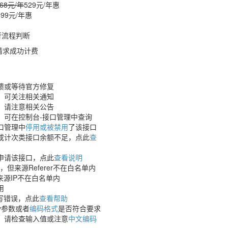
068元/年
529元/年
惠
699元/年
惠
行流程判断
示请求成功计费
馈或等待官方修复
，可关注相关通知
，请注意相关公告
，可在控制台-接口管理中查询
口管理中
停用或被禁用
了该接口
或计次类接口余额不足，点此
查
申请该接口，点此
查看说明
，但来源Referer不在白名单内
来源IP不在白名单内
用
填写错误，点此
查看帮助
y参数或者
编码格式
是否符合要求
，请检查输入值或注意
中文编码