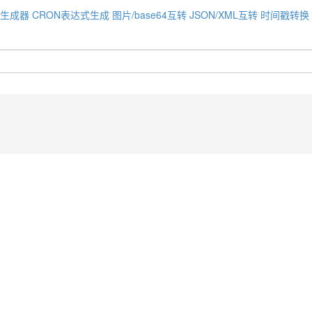
码生成器
CRON表达式生成
图片/base64互转
JSON/XML互转
时间戳转换