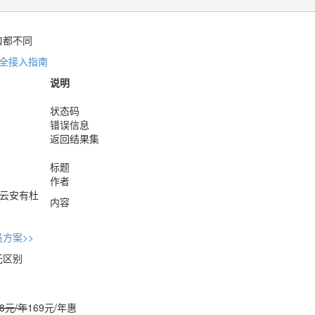
口都不同
安全接入指南
说明
状态码
错误信息
返回结果集
标题
作者
云安有杜
内容
方案>>
无区别
48元/年
169元/年
惠