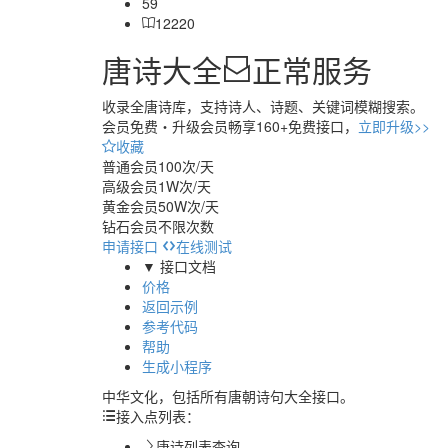
59
12220
唐诗大全
正常服务
收录全唐诗库，支持诗人、诗题、关键词模糊搜索。
会员免费・
升级会员畅享160+免费接口，
立即升级>>
收藏
普通会员
100次/天
高级会员
1W次/天
黄金会员
50W次/天
钻石会员
不限次数
申请接口
在线测试
▼ 接口文档
价格
返回示例
参考代码
帮助
生成小程序
中华文化，包括所有唐朝诗句大全接口。
接入点列表：
唐诗列表查询