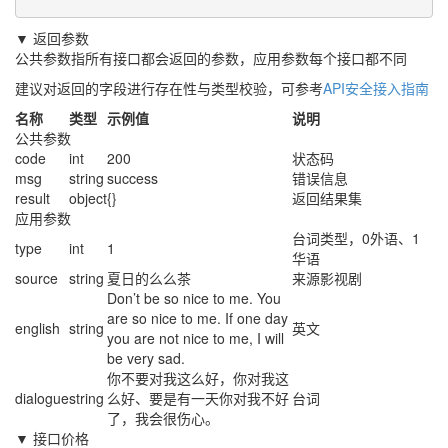
▼ 返回参数
公共参数指所有接口都会返回的参数，应用参数每个接口都不同
建议对返回的字段进行存在性与类型校验，可参考
API安全接入指南
名称
类型
示例值
说明
公共参数
code
int
200
状态码
msg
string
success
错误信息
result
object
{}
返回结果集
应用参数
台词类型，0外语、1
type
int
1
华语
source
string
夏日的么么茶
来源影视剧
Don’t be so nice to me. You
are so nice to me. If one day
english
string
英文
you are not nice to me, I will
be very sad.
你不要对我这么好，你对我这
dialogue
string
么好、要是有一天你对我不好
台词
了，我会很伤心。
▼ 接口价格