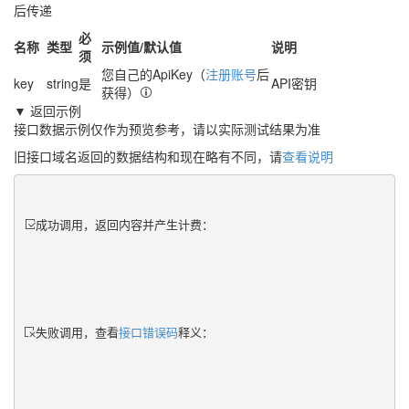
后传递
必
名称
类型
示例值/默认值
说明
须
您自己的ApiKey（
注册账号
后
key
string
是
API密钥
获得）
▼ 返回示例
接口数据示例仅作为预览参考，请以实际测试结果为准
旧接口域名返回的数据结构和现在略有不同，请
查看说明
成功调用，返回内容并产生计费：
失败调用，查看
接口错误码
释义：