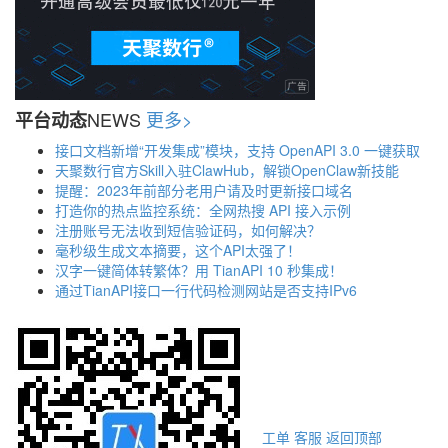
NEWS
更多>
平台动态
接口文档新增“开发集成”模块，支持 OpenAPI 3.0 一键获取
天聚数行官方Skill入驻ClawHub，解锁OpenClaw新技能
提醒：2023年前部分老用户请及时更新接口域名
打造你的热点监控系统：全网热搜 API 接入示例
注册账号无法收到短信验证码，如何解决？
毫秒级生成文本摘要，这个API太强了！
汉字一键简体转繁体？用 TianAPI 10 秒集成！
通过TianAPI接口一行代码检测网站是否支持IPv6
工单
客服
返回顶部