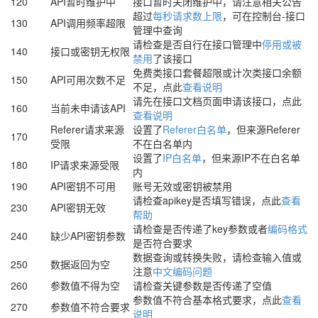
120
API暂时维护中
接口暂时关闭维护中，请注意相关公告
超过
每秒请求数上限
，可在控制台-接口
130
API调用频率超限
管理中查询
请检查是否自行在接口管理中
停用或被
140
接口或密钥无权限
禁用
了该接口
免费类接口套餐超限或计次类接口余额
150
API可用次数不足
不足，点此
查看说明
请先在接口文档页面申请该接口，点此
160
当前未申请该API
查看说明
Referer请求来源
设置了
Referer白名单
，但来源Referer
170
受限
不在白名单内
设置了
IP白名单
，但来源IP不在白名单
180
IP请求来源受限
内
190
API密钥不可用
账号无效或密钥被禁用
请检查apikey是否填写错误，点此
查看
230
API密钥无效
帮助
请检查是否传递了key参数或者
编码格式
240
缺少API密钥参数
是否符合要求
数据查询或转换失败，请检查输入值或
250
数据返回为空
注意
中文编码问题
260
参数值不得为空
请检查关键参数是否传递了空值
参数值不符合基本格式要求，点此
查看
270
参数值不符合要求
说明