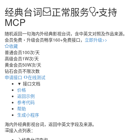
经典台词
正常服务
支持
MCP
随机返回一句海内外经典影视台词，含中英文对照及作品来源。
会员免费・
升级会员畅享160+免费接口，
立即升级>>
收藏
普通会员
100次/天
高级会员
1W次/天
黄金会员
50W次/天
钻石会员
不限次数
申请接口
在线测试
▼ 接口文档
价格
返回示例
参考代码
帮助
生成小程序
海内外经典影视台词，返回中英文字段及来源。
接入点列表：
经典台词查询