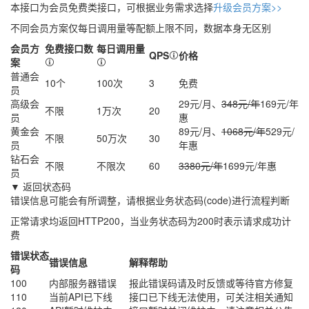
本接口为会员免费类接口，可根据业务需求选择
升级会员方案>>
不同会员方案仅每日调用量等配额上限不同，数据本身无区别
会员方
免费接口数
每日调用量
QPS
价格
案
普通会
10个
100次
3
免费
员
高级会
29元/月、
348元/年
169元/年
不限
1万次
20
员
惠
黄金会
89元/月、
1068元/年
529元/
不限
50万次
30
员
年
惠
钻石会
不限
不限次
60
3380元/年
1699元/年
惠
员
▼ 返回状态码
错误信息可能会有所调整，请根据业务状态码(code)进行流程判断
正常请求均返回HTTP200，当业务状态码为200时表示请求成功计
费
错误状态
错误信息
解释帮助
码
100
内部服务器错误
报此错误码请及时反馈或等待官方修复
110
当前API已下线
接口已下线无法使用，可关注相关通知