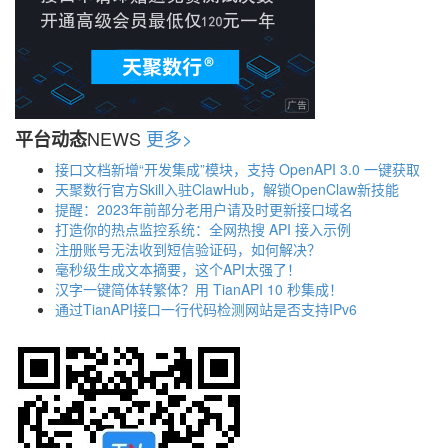
NEWS
更多>
平台动态
接口文档新增“开发集成”模块，支持 OpenAPI 3.0 一键获取
天聚数行官方Skill入驻ClawHub，解锁OpenClaw新技能
提醒：2023年前部分老用户请及时更新接口域名
打造你的热点监控系统：全网热搜 API 接入示例
注册账号无法收到短信验证码，如何解决？
毫秒级生成文本摘要，这个API太强了！
汉字一键简体转繁体？用 TianAPI 10 秒集成！
通过TianAPI接口一行代码检测网站是否支持IPv6