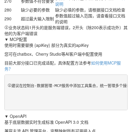
270
参数值不符合要求
说明
280
缺少必要的参数
缺少必填的参数，请根据接口文档检查
参数值超过输入范围，请查看接口文档
290
超过最大输入限制
的说明
业务状态码1开头的是服务端错误，2开头（除200表示成功外）其
他的为客户端错误
▼ MCP配置
使用时需要替换 {apiKey} 部分为真实的apiKey
您可在chatbox、Cherry Studio等AI客户端中配置使用
目前大部分接口已完成适配，具体配置方法参考
如何使用MCP服
务？
建议在控制台-数据管理-MCP服务中添加工具集合，统一管理多个接
▼ OpenAPI
基于底层数据实时生成标准 OpenAPI 3.0 文档
兼容主流 API 管理平台，完整映射所有可用接入点