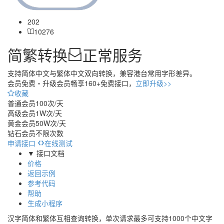
202
10276
简繁转换
正常服务
支持简体中文与繁体中文双向转换，兼容港台常用字形差异。
会员免费・
升级会员畅享160+免费接口，
立即升级>>
收藏
普通会员
100次/天
高级会员
1W次/天
黄金会员
50W次/天
钻石会员
不限次数
申请接口
在线测试
▼ 接口文档
价格
返回示例
参考代码
帮助
生成小程序
汉字简体和繁体互相查询转换，单次请求最多可支持1000个中文字