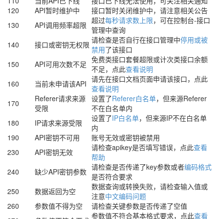
110
当前API已下线
接口已下线无法使用，可关注相关通知
120
API暂时维护中
接口暂时关闭维护中，请注意相关公告
超过
每秒请求数上限
，可在控制台-接口
130
API调用频率超限
管理中查询
请检查是否自行在接口管理中
停用或被
140
接口或密钥无权限
禁用
了该接口
免费类接口套餐超限或计次类接口余额
150
API可用次数不足
不足，点此
查看说明
请先在接口文档页面申请该接口，点此
160
当前未申请该API
查看说明
Referer请求来源
设置了
Referer白名单
，但来源Referer
170
受限
不在白名单内
设置了
IP白名单
，但来源IP不在白名单
180
IP请求来源受限
内
190
API密钥不可用
账号无效或密钥被禁用
请检查apikey是否填写错误，点此
查看
230
API密钥无效
帮助
请检查是否传递了key参数或者
编码格式
240
缺少API密钥参数
是否符合要求
数据查询或转换失败，请检查输入值或
250
数据返回为空
注意
中文编码问题
260
参数值不得为空
请检查关键参数是否传递了空值
参数值不符合基本格式要求，点此
查看