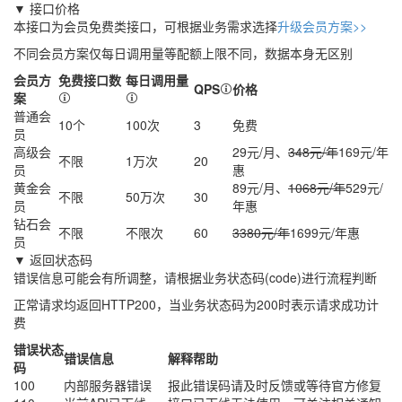
▼ 接口价格
本接口为会员免费类接口，可根据业务需求选择
升级会员方案>>
不同会员方案仅每日调用量等配额上限不同，数据本身无区别
会员方
免费接口数
每日调用量
QPS
价格
案
普通会
10个
100次
3
免费
员
高级会
29元/月、
348元/年
169元/年
不限
1万次
20
员
惠
黄金会
89元/月、
1068元/年
529元/
不限
50万次
30
员
年
惠
钻石会
不限
不限次
60
3380元/年
1699元/年
惠
员
▼ 返回状态码
错误信息可能会有所调整，请根据业务状态码(code)进行流程判断
正常请求均返回HTTP200，当业务状态码为200时表示请求成功计
费
错误状态
错误信息
解释帮助
码
100
内部服务器错误
报此错误码请及时反馈或等待官方修复