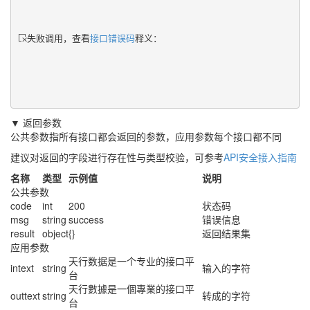
失败调用，查看
接口错误码
释义：
▼ 返回参数
公共参数指所有接口都会返回的参数，应用参数每个接口都不同
建议对返回的字段进行存在性与类型校验，可参考
API安全接入指南
名称
类型
示例值
说明
公共参数
code
int
200
状态码
msg
string
success
错误信息
result
object
{}
返回结果集
应用参数
天行数据是一个专业的接口平
intext
string
输入的字符
台
天行數據是一個專業的接口平
outtext
string
转成的字符
台