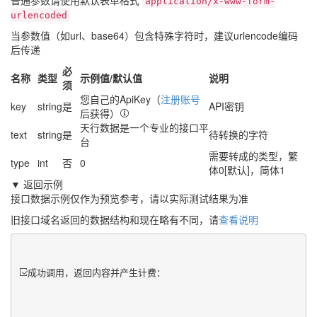
普通参数请使用默认表单格式
application/x-www-form-
urlencoded
当参数值（如url、base64）包含特殊字符时，建议urlencode编码
后传递
必
名称
类型
示例值/默认值
说明
须
您自己的ApiKey（
注册账号
key
string
是
API密钥
后获得）
天行数据是一个专业的接口平
text
string
是
待转换的字符
台
需要转成的类型，繁
type
int
否
0
体0[默认]，简体1
▼ 返回示例
接口数据示例仅作为预览参考，请以实际测试结果为准
旧接口域名返回的数据结构和现在略有不同，请
查看说明
成功调用，返回内容并产生计费：