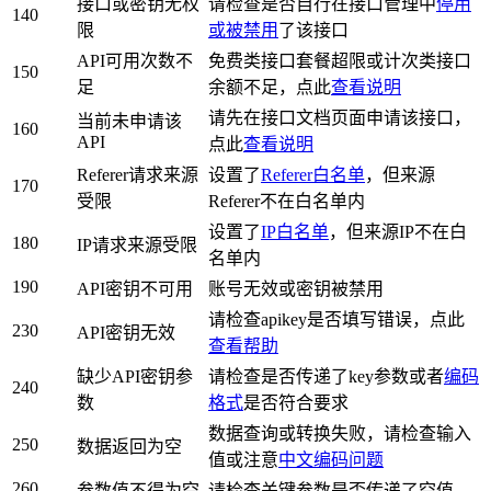
接口或密钥无权
请检查是否自行在接口管理中
停用
140
限
或被禁用
了该接口
API可用次数不
免费类接口套餐超限或计次类接口
150
足
余额不足，点此
查看说明
请先在接口文档页面申请该接口，
当前未申请该
160
API
点此
查看说明
Referer请求来源
设置了
Referer白名单
，但来源
170
受限
Referer不在白名单内
设置了
IP白名单
，但来源IP不在白
180
IP请求来源受限
名单内
190
API密钥不可用
账号无效或密钥被禁用
请检查apikey是否填写错误，点此
230
API密钥无效
查看帮助
缺少API密钥参
请检查是否传递了key参数或者
编码
240
数
格式
是否符合要求
数据查询或转换失败，请检查输入
250
数据返回为空
值或注意
中文编码问题
260
参数值不得为空
请检查关键参数是否传递了空值