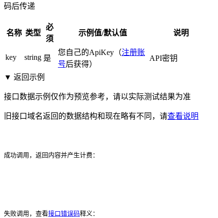
码后传递
必
名称
类型
示例值/默认值
说明
须
您自己的ApiKey（
注册账
key
string
是
API密钥
号
后获得）
▼ 返回示例
接口数据示例仅作为预览参考，请以实际测试结果为准
旧接口域名返回的数据结构和现在略有不同，请
查看说明
成功调用，返回内容并产生计费：
失败调用，查看
接口错误码
释义：