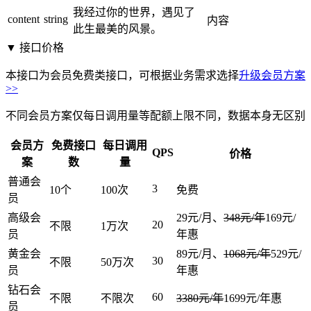
我经过你的世界，遇见了
content
string
内容
此生最美的风景。
▼ 接口价格
本接口为会员免费类接口，可根据业务需求选择
升级会员方案
>>
不同会员方案仅每日调用量等配额上限不同，数据本身无区别
会员方
免费接口
每日调用
QPS
价格
案
数
量
普通会
3
10个
100次
免费
员
高级会
29元/月、
348元/年
169元/
20
不限
1万次
员
年
惠
黄金会
89元/月、
1068元/年
529元/
30
不限
50万次
员
年
惠
钻石会
60
不限
不限次
3380元/年
1699元/年
惠
员