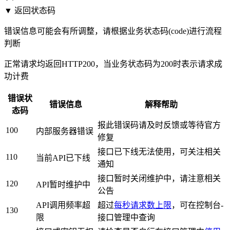
▼ 返回状态码
错误信息可能会有所调整，请根据业务状态码(code)进行流程
判断
正常请求均返回HTTP200，当业务状态码为200时表示请求成
功计费
错误状
错误信息
解释帮助
态码
报此错误码请及时反馈或等待官方
100
内部服务器错误
修复
接口已下线无法使用，可关注相关
110
当前API已下线
通知
接口暂时关闭维护中，请注意相关
120
API暂时维护中
公告
API调用频率超
超过
每秒请求数上限
，可在控制台-
130
限
接口管理中查询