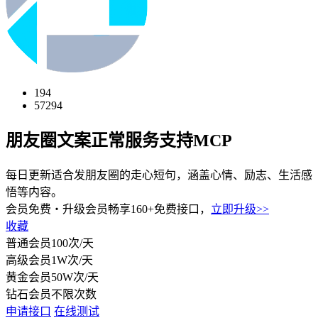
194
57294
朋友圈文案
正常服务
支持MCP
每日更新适合发朋友圈的走心短句，涵盖心情、励志、生活感
悟等内容。
会员免费・
升级会员畅享160+免费接口，
立即升级>>
收藏
普通会员
100次/天
高级会员
1W次/天
黄金会员
50W次/天
钻石会员
不限次数
申请接口
在线测试