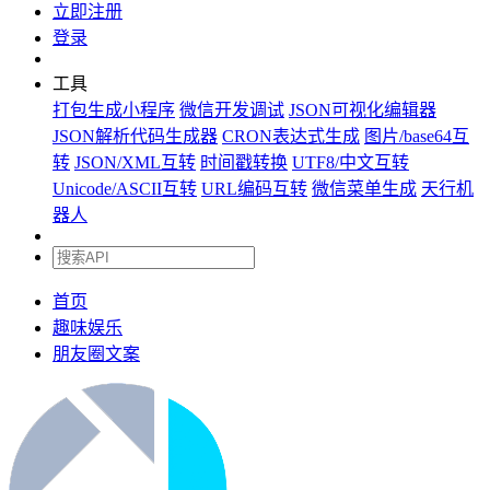
立即注册
登录
工具
打包生成小程序
微信开发调试
JSON可视化编辑器
JSON解析代码生成器
CRON表达式生成
图片/base64互
转
JSON/XML互转
时间戳转换
UTF8/中文互转
Unicode/ASCII互转
URL编码互转
微信菜单生成
天行机
器人
首页
趣味娱乐
朋友圈文案