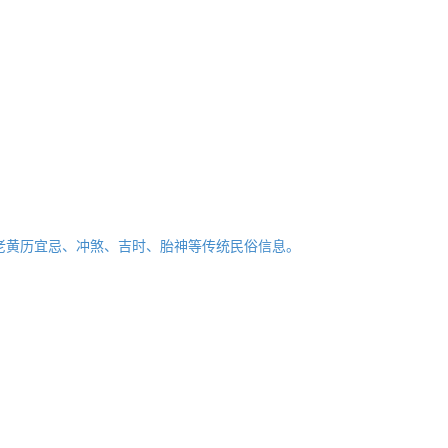
老黄历宜忌、冲煞、吉时、胎神等传统民俗信息。