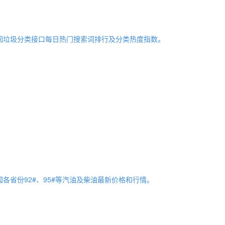
回垃圾分类接口每日热门搜索词排行及分类热度指数。
国各省份92#、95#等汽油及柴油最新价格和行情。