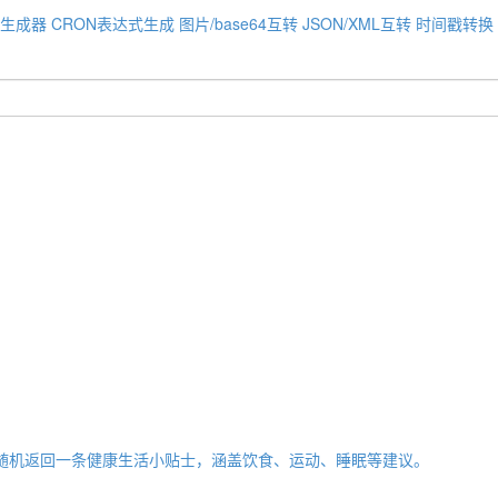
码生成器
CRON表达式生成
图片/base64互转
JSON/XML互转
时间戳转换
随机返回一条健康生活小贴士，涵盖饮食、运动、睡眠等建议。