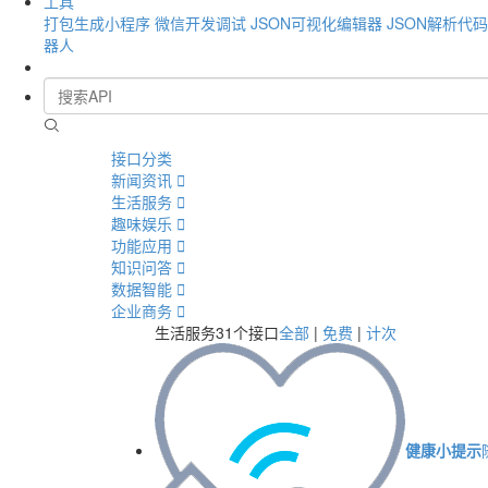
工具
打包生成小程序
微信开发调试
JSON可视化编辑器
JSON解析代
器人
接口分类
新闻资讯

生活服务

趣味娱乐

功能应用

知识问答

数据智能

企业商务

生活服务
31个接口
全部
|
免费
|
计次
健康小提示