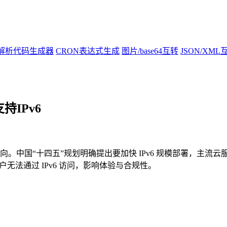
N解析代码生成器
CRON表达式生成
图片/base64互转
JSON/XML
持IPv6
然方向。中国“十四五”规划明确提出要加快 IPv6 规模部署，主流云
户无法通过 IPv6 访问，影响体验与合规性。