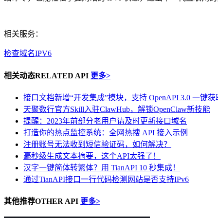
相关服务：
检查域名IPV6
相关动态
RELATED API
更多>
接口文档新增“开发集成”模块，支持 OpenAPI 3.0 一键获
天聚数行官方Skill入驻ClawHub，解锁OpenClaw新技能
提醒：2023年前部分老用户请及时更新接口域名
打造你的热点监控系统：全网热搜 API 接入示例
注册账号无法收到短信验证码，如何解决？
毫秒级生成文本摘要，这个API太强了！
汉字一键简体转繁体？用 TianAPI 10 秒集成！
通过TianAPI接口一行代码检测网站是否支持IPv6
其他推荐
OTHER API
更多>