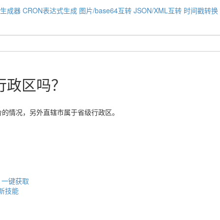
码生成器
CRON表达式生成
图片/base64互转
JSON/XML互转
时间戳转换
行政区吗？
价的情况，另外直辖市属于省级行政区。
0 一键获取
w新技能