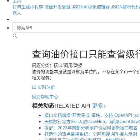
工具
打包生成小程序
微信开发调试
JSON可视化编辑器
JSON解析代
器人
查询油价接口只能查省级
问题分类：接口/调用/数据
油价的调整本身就是以省为单位的，不存在某个市一个
相关服务：
实时油价
回到帮助中心
RELATED API
更多>
相关动态
接口文档新增“开发集成”模块，支持 OpenAPI 3.
天聚数行官方Skill入驻ClawHub，解锁OpenCla
提醒：2023年前部分老用户请及时更新接口域名
打造你的热点监控系统：全网热搜 API 接入示例