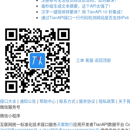
注册账号无法收到短信验证码，如何解决？
毫秒级生成文本摘要，这个API太强了！
汉字一键简体转繁体？用 TianAPI 10 秒集成！
通过TianAPI接口一行代码检测网站是否支持IPv6
工单
客服
返回顶部
接口大全
|
通知公告
|
帮助中心
|
联系方式
|
服务协议
|
隐私政策
|
关于
微信服务号
微信小程序
互联网统一标准化技术接口服务
天聚数行
应用开发者TianAPI数据平台 Co