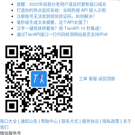
提醒：2023年前部分老用户请及时更新接口域名
打造你的热点监控系统：全网热搜 API 接入示例
注册账号无法收到短信验证码，如何解决？
毫秒级生成文本摘要，这个API太强了！
汉字一键简体转繁体？用 TianAPI 10 秒集成！
通过TianAPI接口一行代码检测网站是否支持IPv6
工单
客服
返回顶部
接口大全
|
通知公告
|
帮助中心
|
联系方式
|
服务协议
|
隐私政策
|
关于
我们
微信服务号