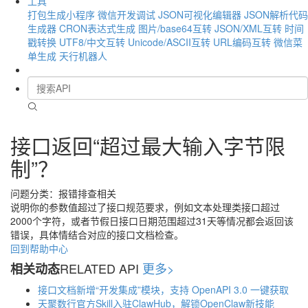
工具
打包生成小程序
微信开发调试
JSON可视化编辑器
JSON解析代码
生成器
CRON表达式生成
图片/base64互转
JSON/XML互转
时间
戳转换
UTF8/中文互转
Unicode/ASCII互转
URL编码互转
微信菜
单生成
天行机器人
接口返回“超过最大输入字节限
制”？
问题分类：报错排查相关
说明你的参数值超过了接口规范要求，例如文本处理类接口超过
2000个字符，或者节假日接口日期范围超过31天等情况都会返回该
错误，具体情结合对应的接口文档检查。
回到帮助中心
RELATED API
更多>
相关动态
接口文档新增“开发集成”模块，支持 OpenAPI 3.0 一键获取
天聚数行官方Skill入驻ClawHub，解锁OpenClaw新技能