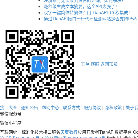
注册账号无法收到短信验证码，如何解决？
毫秒级生成文本摘要，这个API太强了！
汉字一键简体转繁体？用 TianAPI 10 秒集成！
通过TianAPI接口一行代码检测网站是否支持IPv6
工单
客服
返回顶部
接口大全
|
通知公告
|
帮助中心
|
联系方式
|
服务协议
|
隐私政策
|
关于
微信服务号
微信小程序
互联网统一标准化技术接口服务
天聚数行
应用开发者TianAPI数据平台 Co