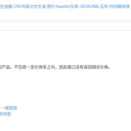
码生成器
CRON表达式生成
图片/base64互转
JSON/XML互转
时间戳转换
？
的产品。不在统一定价体系之内，因此接口没有返回相关价格。
0 一键获取
w新技能