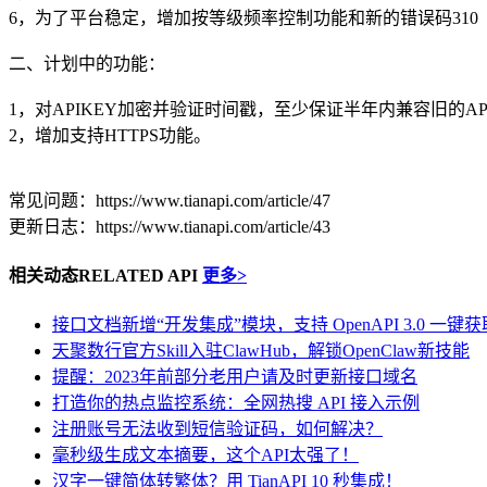
6，为了平台稳定，增加按等级频率控制功能和新的错误码31
二、计划中的功能：
1，对APIKEY加密并验证时间戳，至少保证半年内兼容旧的AP
2，增加支持HTTPS功能。
常见问题：https://www.tianapi.com/article/47
更新日志：https://www.tianapi.com/article/43
相关动态
RELATED API
更多>
接口文档新增“开发集成”模块，支持 OpenAPI 3.0 一键获
天聚数行官方Skill入驻ClawHub，解锁OpenClaw新技能
提醒：2023年前部分老用户请及时更新接口域名
打造你的热点监控系统：全网热搜 API 接入示例
注册账号无法收到短信验证码，如何解决？
毫秒级生成文本摘要，这个API太强了！
汉字一键简体转繁体？用 TianAPI 10 秒集成！