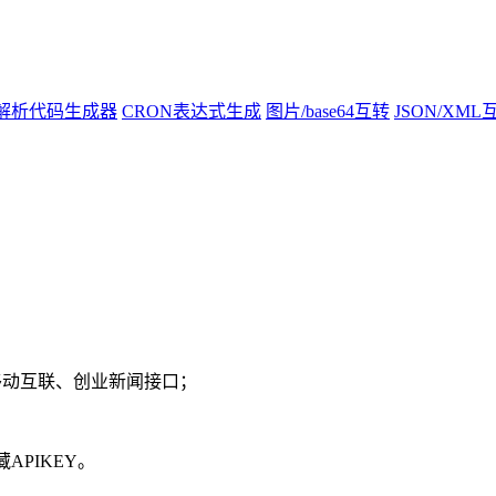
N解析代码生成器
CRON表达式生成
图片/base64互转
JSON/XML
移动互联、创业新闻接口；
APIKEY。