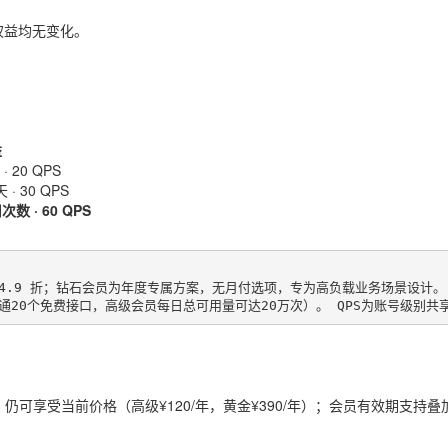
权益均无变化。
益
· 20 QPS
 · 30 QPS
数 · 60 QPS
.9 折；钻石会员为年度专属方案，无月付选项，专为高负载业务场景设计。

20个免费接口，高级会员每日总可用量可达20万次）。 QPS为账号级别共享
仍可享受当前价格（高级¥120/年，黄金¥390/年）；会员有效期支