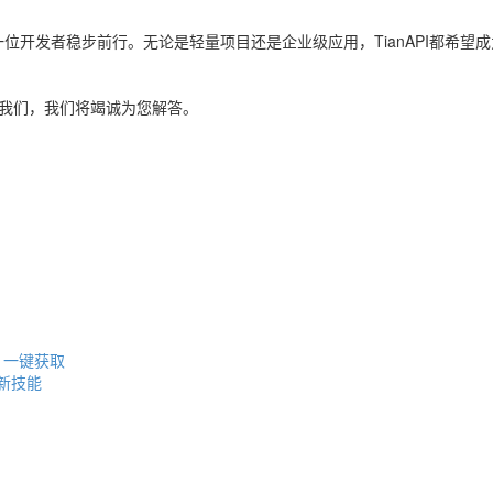
位开发者稳步前行。无论是轻量项目还是企业级应用，TianAPI都希望
系我们，我们将竭诚为您解答。
0 一键获取
w新技能