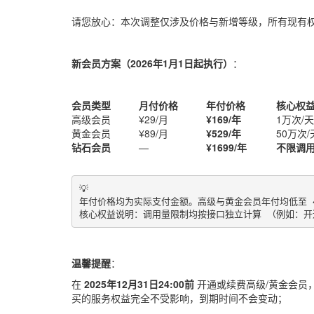
请您放心：本次调整仅涉及价格与新增等级，所有现有
新会员方案（2026年1月1日起执行）
：
会员类型
月付价格
年付价格
核心权
高级会员
¥29/月
¥169/年
1万次/天 
黄金会员
¥89/月
¥529/年
50万次/天
钻石会员
—
¥1699/年
不限调用次
💡 

年付价格均为实际支付金额。高级与黄金会员年付均低至 4
核心权益说明：调用量限制均按接口独立计算 （例如：开通
温馨提醒
：
在
2025年12月31日24:00前
开通或续费高级/黄金会员，
买的服务权益完全不受影响，到期时间不会变动；