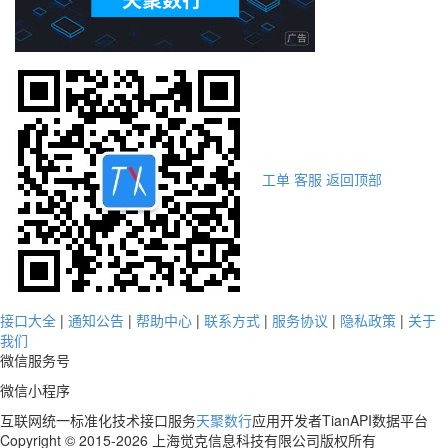
工单
客服
返回顶部
接口大全
|
通知公告
|
帮助中心
|
联系方式
|
服务协议
|
隐私政策
|
关于
我们
微信服务号
微信小程序
互联网统一标准化技术接口服务
天聚数行
应用开发者TianAPI数据平台
Copyright © 2015-2026 上海觉克信息科技有限公司版权所有