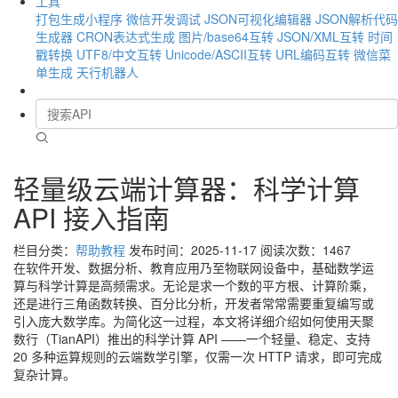
工具
打包生成小程序
微信开发调试
JSON可视化编辑器
JSON解析代码
生成器
CRON表达式生成
图片/base64互转
JSON/XML互转
时间
戳转换
UTF8/中文互转
Unicode/ASCII互转
URL编码互转
微信菜
单生成
天行机器人
轻量级云端计算器：科学计算
API 接入指南
栏目分类：
帮助教程
发布时间：2025-11-17
阅读次数：1467
在软件开发、数据分析、教育应用乃至物联网设备中，基础数学运
算与科学计算是高频需求。无论是求一个数的平方根、计算阶乘，
还是进行三角函数转换、百分比分析，开发者常常需要重复编写或
引入庞大数学库。为简化这一过程，本文将详细介绍如何使用天聚
数行（TianAPI）推出的科学计算 API ——一个轻量、稳定、支持
20 多种运算规则的云端数学引擎，仅需一次 HTTP 请求，即可完成
复杂计算。