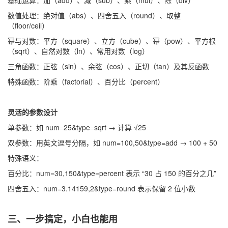
基础运算：加（add）、减（sub）、乘（mul）、除（div）
数值处理：绝对值（abs）、四舍五入（round）、取整
（floor/ceil）
幂与对数：平方（square）、立方（cube）、幂（pow）、平方根
（sqrt）、自然对数（ln）、常用对数（log）
三角函数：正弦（sin）、余弦（cos）、正切（tan）及其反函数
特殊函数：阶乘（factorial）、百分比（percent）
灵活的参数设计
单参数：如 num=25&type=sqrt → 计算 √25
双参数：用英文逗号分隔，如 num=100,50&type=add → 100 + 50
特殊语义：
百分比：num=30,150&type=percent 表示 “30 占 150 的百分之几”
四舍五入：num=3.14159,2&type=round 表示保留 2 位小数
三、一步搞定，小白也能用