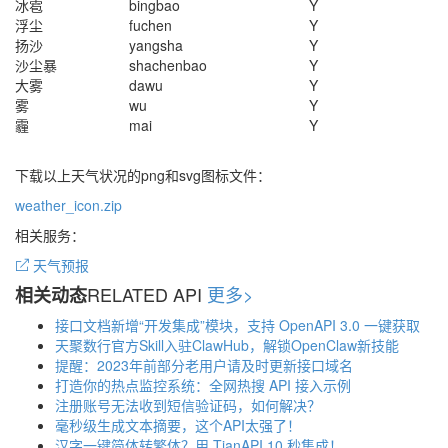
冰雹
bingbao
Y
浮尘
fuchen
Y
扬沙
yangsha
Y
沙尘暴
shachenbao
Y
大雾
dawu
Y
雾
wu
Y
霾
mai
Y
下载以上天气状况的png和svg图标文件：
weather_icon.zip
相关服务：
天气预报
RELATED API
更多>
相关动态
接口文档新增“开发集成”模块，支持 OpenAPI 3.0 一键获取
天聚数行官方Skill入驻ClawHub，解锁OpenClaw新技能
提醒：2023年前部分老用户请及时更新接口域名
打造你的热点监控系统：全网热搜 API 接入示例
注册账号无法收到短信验证码，如何解决？
毫秒级生成文本摘要，这个API太强了！
汉字一键简体转繁体？用 TianAPI 10 秒集成！