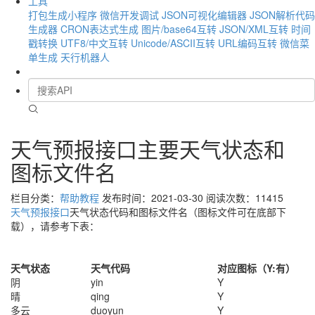
工具
打包生成小程序
微信开发调试
JSON可视化编辑器
JSON解析代码
生成器
CRON表达式生成
图片/base64互转
JSON/XML互转
时间
戳转换
UTF8/中文互转
Unicode/ASCII互转
URL编码互转
微信菜
单生成
天行机器人
天气预报接口主要天气状态和
图标文件名
栏目分类：
帮助教程
发布时间：2021-03-30
阅读次数：11415
天气预报接口
天气状态代码和图标文件名（图标文件可在底部下
载），请参考下表：
天气状态
天气代码
对应图标（Y:有）
阴
yin
Y
晴
qing
Y
多云
duoyun
Y