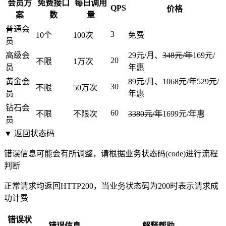
会员方
免费接口
每日调用
QPS
价格
案
数
量
普通会
3
10个
100次
免费
员
高级会
29元/月、
348元/年
169元/
20
不限
1万次
员
年
惠
黄金会
89元/月、
1068元/年
529元/
30
不限
50万次
员
年
惠
钻石会
60
不限
不限次
3380元/年
1699元/年
惠
员
▼ 返回状态码
错误信息可能会有所调整，请根据业务状态码(code)进行流程
判断
正常请求均返回HTTP200，当业务状态码为200时表示请求成
功计费
错误状
错误信息
解释帮助