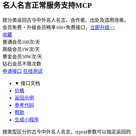
名人名言
正常服务
支持MCP
按分类返回古今中外名人名言，含作者、出处及适用场景。
会员免费・
升级会员畅享160+免费接口，
立即升级>>
收藏
普通会员
100次/天
高级会员
1W次/天
黄金会员
50W次/天
钻石会员
不限次数
申请接口
在线测试
▼ 接口文档
价格
返回示例
参考代码
帮助
生成小程序
按类型区分的古今中外名人名言，typeid参数可以指定返回的