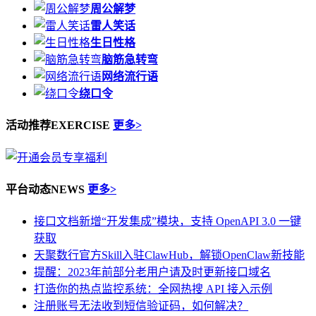
周公解梦
雷人笑话
生日性格
脑筋急转弯
网络流行语
绕口令
活动推荐
EXERCISE
更多>
平台动态
NEWS
更多>
接口文档新增“开发集成”模块，支持 OpenAPI 3.0 一键
获取
天聚数行官方Skill入驻ClawHub，解锁OpenClaw新技能
提醒：2023年前部分老用户请及时更新接口域名
打造你的热点监控系统：全网热搜 API 接入示例
注册账号无法收到短信验证码，如何解决？