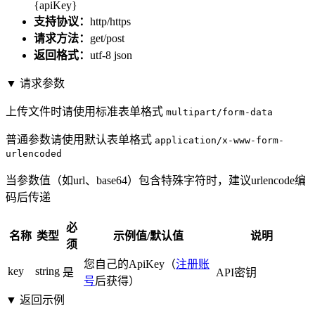
{apiKey}
支持协议：
http/https
请求方法：
get/post
返回格式：
utf-8 json
▼ 请求参数
上传文件时请使用标准表单格式
multipart/form-data
普通参数请使用默认表单格式
application/x-www-form-
urlencoded
当参数值（如url、base64）包含特殊字符时，建议urlencode编
码后传递
必
名称
类型
示例值/默认值
说明
须
您自己的ApiKey（
注册账
key
string
是
API密钥
号
后获得）
▼ 返回示例