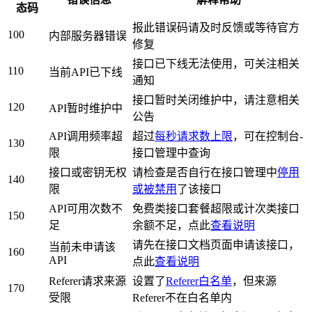
态码
报此错误码请及时反馈或等待官方
100
内部服务器错误
修复
接口已下线无法使用，可关注相关
110
当前API已下线
通知
接口暂时关闭维护中，请注意相关
120
API暂时维护中
公告
API调用频率超
超过
每秒请求数上限
，可在控制台-
130
限
接口管理中查询
接口或密钥无权
请检查是否自行在接口管理中
停用
140
限
或被禁用
了该接口
API可用次数不
免费类接口套餐超限或计次类接口
150
足
余额不足，点此
查看说明
请先在接口文档页面申请该接口，
当前未申请该
160
API
点此
查看说明
Referer请求来源
设置了
Referer白名单
，但来源
170
受限
Referer不在白名单内