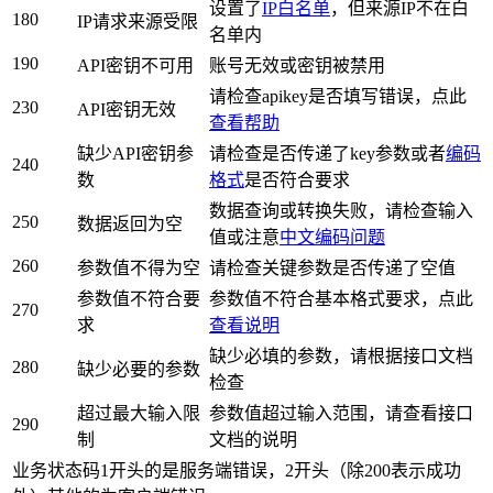
设置了
IP白名单
，但来源IP不在白
180
IP请求来源受限
名单内
190
API密钥不可用
账号无效或密钥被禁用
请检查apikey是否填写错误，点此
230
API密钥无效
查看帮助
缺少API密钥参
请检查是否传递了key参数或者
编码
240
数
格式
是否符合要求
数据查询或转换失败，请检查输入
250
数据返回为空
值或注意
中文编码问题
260
参数值不得为空
请检查关键参数是否传递了空值
参数值不符合要
参数值不符合基本格式要求，点此
270
求
查看说明
缺少必填的参数，请根据接口文档
280
缺少必要的参数
检查
超过最大输入限
参数值超过输入范围，请查看接口
290
制
文档的说明
业务状态码1开头的是服务端错误，2开头（除200表示成功