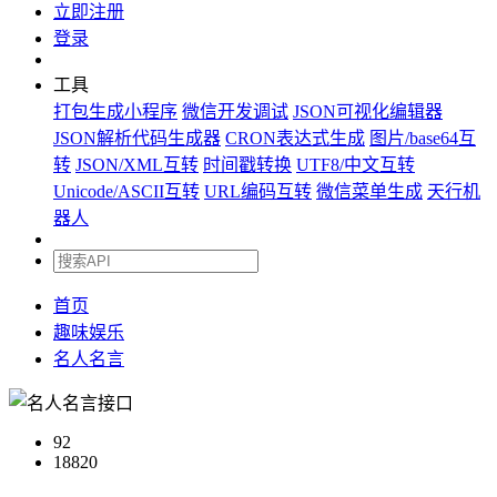
立即注册
登录
工具
打包生成小程序
微信开发调试
JSON可视化编辑器
JSON解析代码生成器
CRON表达式生成
图片/base64互
转
JSON/XML互转
时间戳转换
UTF8/中文互转
Unicode/ASCII互转
URL编码互转
微信菜单生成
天行机
器人
首页
趣味娱乐
名人名言
92
18820