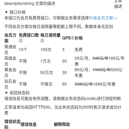
文章
description
string
文章的描述
描述
▼ 接口价格
本接口为会员免费类接口，可根据业务需求选择
升级会员方案>>
不同会员方案仅每日调用量等配额上限不同，数据本身无区别
会员方
免费接口数
每日调用量
QPS
价格
案
普通会
10个
100次
3
免费
员
高级会
29元/月、
348元/年
169元/年
不限
1万次
20
员
惠
黄金会
89元/月、
1068元/年
529元/
不限
50万次
30
员
年
惠
钻石会
不限
不限次
60
3380元/年
1699元/年
惠
员
▼ 返回状态码
错误信息可能会有所调整，请根据业务状态码(code)进行流程判断
正常请求均返回HTTP200，当业务状态码为200时表示请求成功计
费
错误状态
错误信息
解释帮助
码