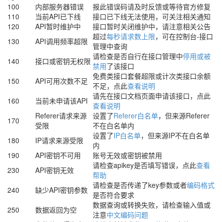
100
内部服务器错误
报此错误码请及时反馈或等待官方修复
110
当前API已下线
接口已下线无法使用，可关注相关通知
120
API暂时维护中
接口暂时关闭维护中，请注意相关公告
超过
每秒请求数上限
，可在控制台-接口
130
API调用频率超限
管理中查询
请检查是否自行在接口管理中
停用或被
140
接口或密钥无权限
禁用
了该接口
免费类接口套餐超限或计次类接口余额
150
API可用次数不足
不足，点此
查看说明
请先在接口文档页面申请该接口，点此
160
当前未申请该API
查看说明
Referer请求来源
设置了
Referer白名单
，但来源Referer
170
受限
不在白名单内
设置了
IP白名单
，但来源IP不在白名单
180
IP请求来源受限
内
190
API密钥不可用
账号无效或密钥被禁用
请检查apikey是否填写错误，点此
查看
230
API密钥无效
帮助
请检查是否传递了key参数或者
编码格式
240
缺少API密钥参数
是否符合要求
数据查询或转换失败，请检查输入值或
250
数据返回为空
注意
中文编码问题