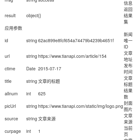
信息
返回
result
object
{}
结果
集
应用参数
新闻
id
string
62ac899e8fcf654a74479b4239b4651f
唯一
ID
文章
url
string
https://www.tianapi.com/article/154
地址
发布
ctime
Date
2015-07-17
时间
文章
title
string
文章的标题
标题
结果
allnum
int
625
数
封面
picUrl
string
https://www.tianapi.com/static/img/logo.png
图片
文章
source
string
文章来源
来源
当前
curpage
int
1
页