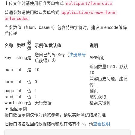
上传文件时请使用标准表单格式
multipart/form-data
普通参数请使用默认表单格式
application/x-www-form-
urlencoded
当参数值（如url、base64）包含特殊字符时，建议urlencode编码
后传递
必
名称
类型
示例值/默认值
说明
须
您自己的ApiKey（
注册账号
key
string
是
API密钥
后获得）
返回数量1-50，默认
num
int
是
10
10
兼容历史问题，建议
form
int
否
0
传1
page
int
否
1
翻页
rand
int
否
1
随机获取
word
string
否
天行数据
检索关键词
▼ 返回示例
接口数据示例仅作为预览参考，请以实际测试结果为准
旧接口域名返回的数据结构和现在略有不同，请
查看说明