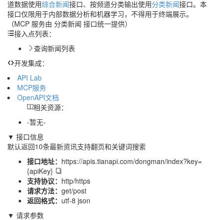
道数据使用
综合新闻
接口、按频道分类输出使用
分类新闻
接口。本
接口仅限用于内部数据分析和机器学习，不得用于终端展示。
（MCP 服务由 分类新闻 接口统一提供）
接入点列表：
查询新闻列表
开发集成：
API Lab
MCP服务
OpenAPI文档
相关资源：
-暂无-
▼ 接口信息
默认返回10条最新资讯支持翻页和关键词搜索
接口地址：
https://apis.tianapi.com/dongman/index?key=
{apiKey}
支持协议：
http/https
请求方法：
get/post
返回格式：
utf-8 json
▼ 请求参数