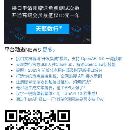
NEWS
更多>
平台动态
接口文档新增“开发集成”模块，支持 OpenAPI 3.0 一键获取
天聚数行官方Skill入驻ClawHub，解锁OpenClaw新技能
提醒：2023年前部分老用户请及时更新接口域名
打造你的热点监控系统：全网热搜 API 接入示例
注册账号无法收到短信验证码，如何解决？
毫秒级生成文本摘要，这个API太强了！
汉字一键简体转繁体？用 TianAPI 10 秒集成！
通过TianAPI接口一行代码检测网站是否支持IPv6