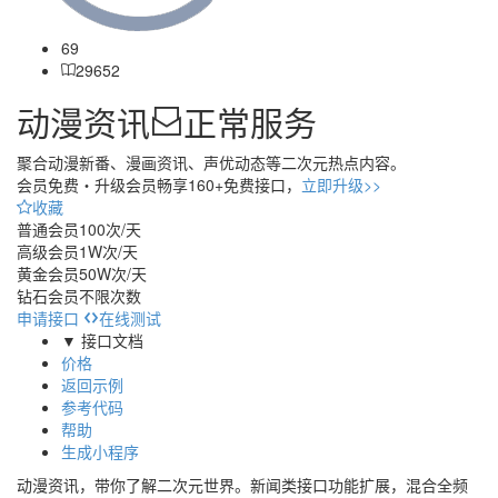
69
29652
动漫资讯
正常服务
聚合动漫新番、漫画资讯、声优动态等二次元热点内容。
会员免费・
升级会员畅享160+免费接口，
立即升级>>
收藏
普通会员
100次/天
高级会员
1W次/天
黄金会员
50W次/天
钻石会员
不限次数
申请接口
在线测试
▼ 接口文档
价格
返回示例
参考代码
帮助
生成小程序
动漫资讯，带你了解二次元世界。新闻类接口功能扩展，混合全频