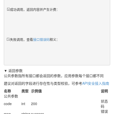
成功调用，返回内容并产生计费：
失败调用，查看
接口错误码
释义：
▼ 返回参数
公共参数指所有接口都会返回的参数，应用参数每个接口都不同
建议对返回的字段进行存在性与类型校验，可参考
API安全接入指南
名称
类型
示例值
说明
公共参数
状态
code
int
200
码
错误
msg
string
success